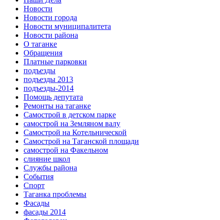
Новости
Новости города
Новости муниципалитета
Новости района
О таганке
Обращения
Платные парковки
подъезды
подъезды 2013
подъезды-2014
Помощь депутата
Ремонты на таганке
Самострой в детском парке
самострой на Земляном валу
Самострой на Котельнической
Самострой на Таганской площади
самострой на Факельном
слияние школ
Службы района
События
Спорт
Таганка проблемы
Фасады
фасады 2014