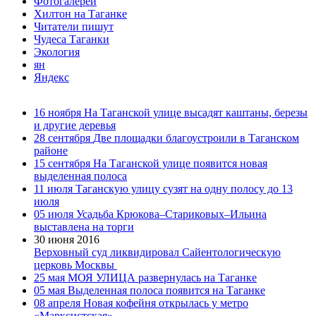
Фотогалереи
Хилтон на Таганке
Читатели пишут
Чудеса Таганки
Экология
ян
Яндекс
16 ноября
На Таганской улице высадят каштаны, березы
и другие деревья
28 сентября
Две площадки благоустроили в Таганском
районе
15 сентября
На Таганской улице появится новая
выделенная полоса
11 июля
Таганскую улицу сузят на одну полосу до 13
июля
05 июля
Усадьба Крюкова–Стариковых–Ильина
выставлена на торги
30 июня 2016
Верховный суд ликвидировал Сайентологическую
церковь Москвы
25 мая
МОЯ УЛИЦА развернулась на Таганке
05 мая
Выделенная полоса появится на Таганке
08 апреля
Новая кофейня открылась у метро
«Марксистская»