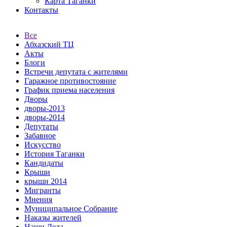
Карта Таганки
Контакты
Все
Абхазский ТЦ
Акты
Блоги
Встречи депутата с жителями
Гаражное противостояние
График приема населения
Дворы
дворы-2013
дворы-2014
Депутаты
Забавное
Искусство
История Таганки
Кандидаты
Крыши
крыши 2014
Мигранты
Мнения
Муниципальное Собрание
Наказы жителей
Наши Дела