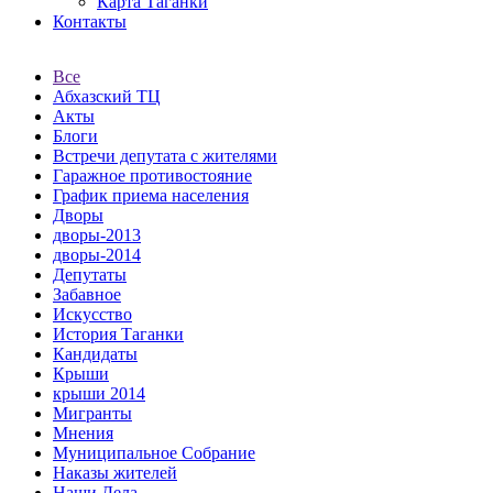
Карта Таганки
Контакты
Все
Абхазский ТЦ
Акты
Блоги
Встречи депутата с жителями
Гаражное противостояние
График приема населения
Дворы
дворы-2013
дворы-2014
Депутаты
Забавное
Искусство
История Таганки
Кандидаты
Крыши
крыши 2014
Мигранты
Мнения
Муниципальное Собрание
Наказы жителей
Наши Дела