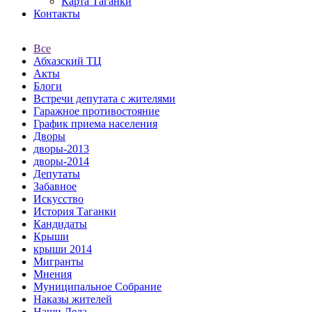
Карта Таганки
Контакты
Все
Абхазский ТЦ
Акты
Блоги
Встречи депутата с жителями
Гаражное противостояние
График приема населения
Дворы
дворы-2013
дворы-2014
Депутаты
Забавное
Искусство
История Таганки
Кандидаты
Крыши
крыши 2014
Мигранты
Мнения
Муниципальное Собрание
Наказы жителей
Наши Дела