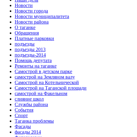
Новости
Новости города
Новости муниципалитета
Новости района
О таганке
Обращения
Платные парковки
подъезды
подъезды 2013
подъезды-2014
Помощь депутата
Ремонты на таганке
Самострой в детском парке
самострой на Земляном валу
Самострой на Котельнической
Самострой на Таганской площади
самострой на Факельном
слияние школ
Службы района
События
Спорт
Таганка проблемы
Фасады
фасады 2014