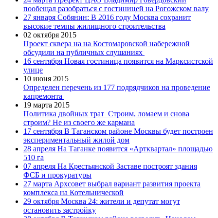
пообещал разобраться с гостиницей на Рогожском валу
27 января
Собянин: В 2016 году Москва сохранит
высокие темпы жилищного строительства
02 октября 2015
Проект сквера на на Костомаровской набережной
обсудили на публичных слушаниях
16 сентября
Новая гостиница появится на Марксистской
улице
10 июня 2015
Определен перечень из 177 подрядчиков на проведение
капремонта
19 марта 2015
Политика двойных трат
Строим, ломаем и снова
строим? Не из своего же кармана
17 сентября
В Таганском районе Москвы будет построен
экспериментальный жилой дом
28 апреля
На Таганке появится «Артквартал» площадью
510 га
07 апреля
На Крестьянской Заставе построят здания
ФСБ и прокуратуры
27 марта
Архсовет выбрал вариант развития проекта
комплекса на Котельнической
29 октября
Москва 24: жители и депутат могут
остановить застройку