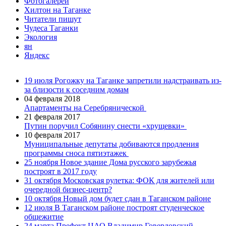
Фотогалереи
Хилтон на Таганке
Читатели пишут
Чудеса Таганки
Экология
ян
Яндекс
19 июля
Рогожку на Таганке запретили надстраивать из-
за близости к соседним домам
04 февраля 2018
Апартаменты на Серебрянической
21 февраля 2017
Путин поручил Собянину снести «хрущевки»
10 февраля 2017
Муниципальные депутаты добиваются продления
программы сноса пятиэтажек
25 ноября
Новое здание Дома русского зарубежья
построят в 2017 году
31 октября
Московская рулетка: ФОК для жителей или
очередной бизнес-центр?
10 октября
Новый дом будет сдан в Таганском районе
12 июля
В Таганском районе построят студенческое
общежитие
24 марта
Префект ЦАО Владимир Говердовский