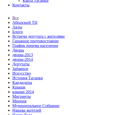
Карта Таганки
Контакты
Все
Абхазский ТЦ
Акты
Блоги
Встречи депутата с жителями
Гаражное противостояние
График приема населения
Дворы
дворы-2013
дворы-2014
Депутаты
Забавное
Искусство
История Таганки
Кандидаты
Крыши
крыши 2014
Мигранты
Мнения
Муниципальное Собрание
Наказы жителей
Наши Дела