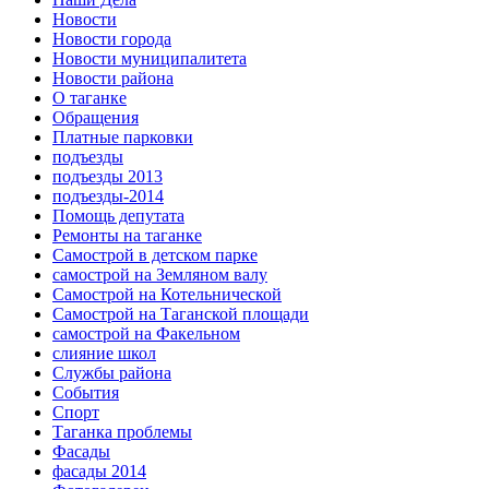
Новости
Новости города
Новости муниципалитета
Новости района
О таганке
Обращения
Платные парковки
подъезды
подъезды 2013
подъезды-2014
Помощь депутата
Ремонты на таганке
Самострой в детском парке
самострой на Земляном валу
Самострой на Котельнической
Самострой на Таганской площади
самострой на Факельном
слияние школ
Службы района
События
Спорт
Таганка проблемы
Фасады
фасады 2014