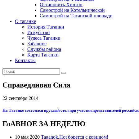
Остановить Хилтон
Самострой на Котельнической
Самострой на Таганской площади
О таганке
История Таганки
Искусство
Чудеса Таганки
Забавное
Службы района
Карта Таганки
Контакты
Справедливая Сила
22 сентября 2014
На Таганке состоялся круглый стол при участии представителей россий
ГлАВНОЕ ЗА НЕДЕЛЮ
10 мая 2020
Taganok.Hot борется с ковидом!