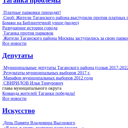
Таганка проблемы
Платные парковки приходят!
Сноб: Жители Таганского района выступили против платных 
Бомжи на Библиотечной улице (видео)
Разрушение истории города
Таганка против парковок
Жители Таганского района Москвы заступились за свою парко
Все новости
Депутаты
Муниципальные депутаты Таганского района (созыв 2017-202
Результаты муниципальных выборов 2017 г.
Марафон муниципальных выборов 2012 года
СВИРИДОВ Илья Тимурович
глава муниципального округа
Команда жителей Таганки победила!
Все новости
Искусство
День Памяти Владимира Высоцкого
«Я весь в свету, доступен всем глазам…»