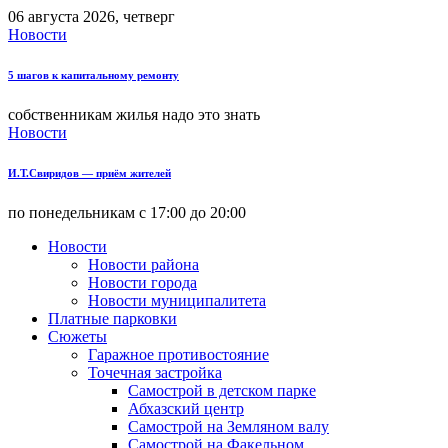
06 августа 2026, четверг
Новости
5 шагов к капитальному ремонту
собственникам жилья надо это знать
Новости
И.Т.Свиридов — приём жителей
по понедельникам с 17:00 до 20:00
Новости
Новости района
Новости города
Новости муниципалитета
Платные парковки
Сюжеты
Гаражное противостояние
Точечная застройка
Самострой в детском парке
Абхазский центр
Самострой на Земляном валу
Самострой на Факельном