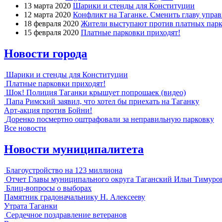
13 марта 2020
Шарики и стенды для Конституции
12 марта 2020
Конфликт на Таганке. Сменить главу упра
18 февраля 2020
Жители выступают против платных парк
15 февраля 2020
Платные парковки приходят!
Новости города
Шарики и стенды для Конституции
Платные парковки приходят!
Шок! Полиция Таганки крышует попрошаек (видео)
Папа Римский заявил, что хотел бы приехать на Таганку
Арт-акция против Бойни!
Доренко посмертно оштрафовали за неправильную парковку
Все новости
Новости муниципалитета
Благоустройство на 123 миллиона
Отчет Главы муниципального округа Таганский Ильи Тимуро
Блиц-вопросы о выборах
Памятник градоначальнику Н. Алексееву
Утрата Таганки
Сердечное поздравление ветеранов