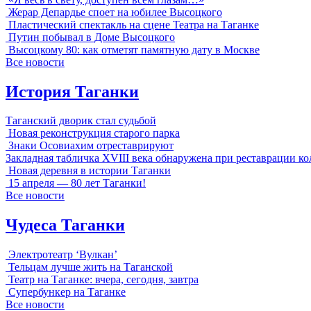
Жерар Депардье споет на юбилее Высоцкого
Пластический спектакль на сцене Театра на Таганке
Путин побывал в Доме Высоцкого
Высоцкому 80: как отметят памятную дату в Москве
Все новости
История Таганки
Таганский дворик стал судьбой
Новая реконструкция старого парка
Знаки Осовиахим отреставрируют
Закладная табличка XVIII века обнаружена при реставрации к
Новая деревня в истории Таганки
15 апреля — 80 лет Таганки!
Все новости
Чудеса Таганки
Электротеатр ‘Вулкан’
Тельцам лучше жить на Таганской
Театр на Таганке: вчера, сегодня, завтра
Супербункер на Таганке
Все новости