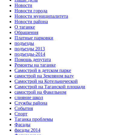
Новости
Новости города
Новости муниципалитета
Новости района
О таганке
Обращения
Платные парковки
подъезды
подъезды 2013
подъезды-2014
Помощь депутата
Ремонты на таганке
Самострой в детском парке
самострой на Земляном валу
Самострой на Котельнической
Самострой на Таганской площади
самострой на Факельном
слияние школ
Службы района
События
Спорт
Таганка проблемы
Фасады
фасады 2014