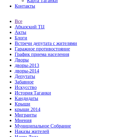
Карта Таганки
Контакты
Все
Абхазский ТЦ
Акты
Блоги
Встречи депутата с жителями
Гаражное противостояние
График приема населения
Дворы
дворы-2013
дворы-2014
Депутаты
Забавное
Искусство
История Таганки
Кандидаты
Крыши
крыши 2014
Мигранты
Мнения
Муниципальное Собрание
Наказы жителей
Наши Дела