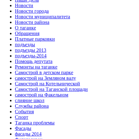
Новости
Новости города
Новости муниципалитета
Новости района
О таганке
Обращения
Платные парковки
подъезды
подъезды 2013
подъезды-2014
Помощь депутата
Ремонты на таганке
Самострой в детском парке
самострой на Земляном валу
Самострой на Котельнической
Самострой на Таганской площади
самострой на Факельном
слияние школ
Службы района
События
Спорт
Таганка проблемы
Фасады
фасады 2014