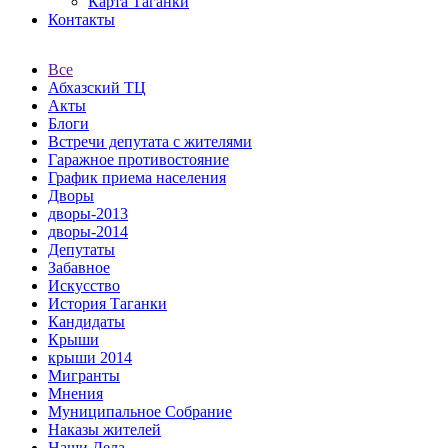
Карта Таганки
Контакты
Все
Абхазский ТЦ
Акты
Блоги
Встречи депутата с жителями
Гаражное противостояние
График приема населения
Дворы
дворы-2013
дворы-2014
Депутаты
Забавное
Искусство
История Таганки
Кандидаты
Крыши
крыши 2014
Мигранты
Мнения
Муниципальное Собрание
Наказы жителей
Наши Дела