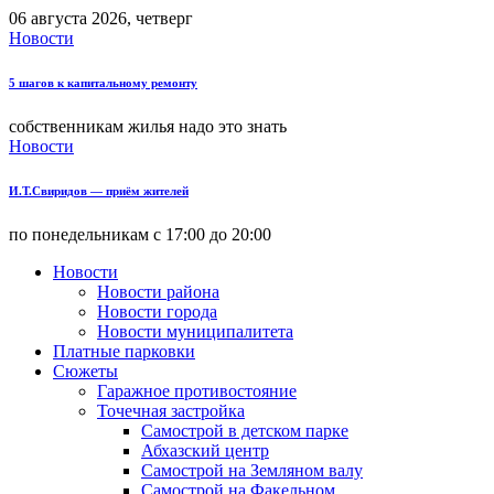
06 августа 2026, четверг
Новости
5 шагов к капитальному ремонту
собственникам жилья надо это знать
Новости
И.Т.Свиридов — приём жителей
по понедельникам с 17:00 до 20:00
Новости
Новости района
Новости города
Новости муниципалитета
Платные парковки
Сюжеты
Гаражное противостояние
Точечная застройка
Самострой в детском парке
Абхазский центр
Самострой на Земляном валу
Самострой на Факельном