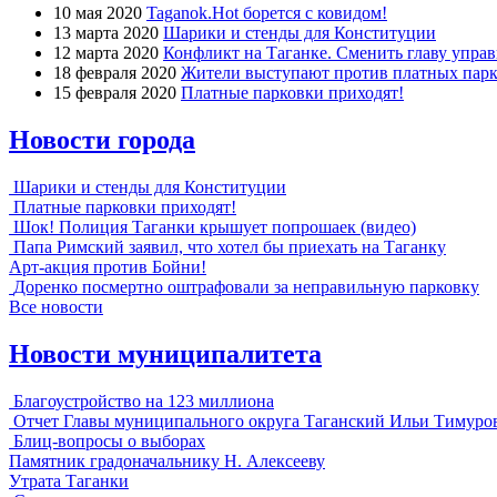
10 мая 2020
Taganok.Hot борется с ковидом!
13 марта 2020
Шарики и стенды для Конституции
12 марта 2020
Конфликт на Таганке. Сменить главу упра
18 февраля 2020
Жители выступают против платных парк
15 февраля 2020
Платные парковки приходят!
Новости города
Шарики и стенды для Конституции
Платные парковки приходят!
Шок! Полиция Таганки крышует попрошаек (видео)
Папа Римский заявил, что хотел бы приехать на Таганку
Арт-акция против Бойни!
Доренко посмертно оштрафовали за неправильную парковку
Все новости
Новости муниципалитета
Благоустройство на 123 миллиона
Отчет Главы муниципального округа Таганский Ильи Тимуро
Блиц-вопросы о выборах
Памятник градоначальнику Н. Алексееву
Утрата Таганки