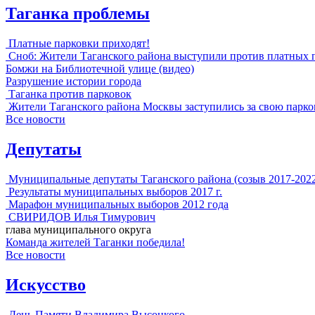
Таганка проблемы
Платные парковки приходят!
Сноб: Жители Таганского района выступили против платных 
Бомжи на Библиотечной улице (видео)
Разрушение истории города
Таганка против парковок
Жители Таганского района Москвы заступились за свою парко
Все новости
Депутаты
Муниципальные депутаты Таганского района (созыв 2017-202
Результаты муниципальных выборов 2017 г.
Марафон муниципальных выборов 2012 года
СВИРИДОВ Илья Тимурович
глава муниципального округа
Команда жителей Таганки победила!
Все новости
Искусство
День Памяти Владимира Высоцкого