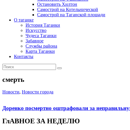
Остановить Хилтон
Самострой на Котельнической
Самострой на Таганской площади
О таганке
История Таганки
Искусство
Чудеса Таганки
Забавное
Службы района
Карта Таганки
Контакты
смерть
Новости
,
Новости города
Доренко посмертно оштрафовали за неправильн
ГлАВНОЕ ЗА НЕДЕЛЮ