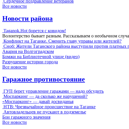
Сердечное поздравление ветеранов
Все новости
Новости района
Taganok.Hot борется с ковидом!
Волонтерство бывает разным. Рассказываем о необычном случ
Конфликт на Таганке. Сменить главу управы или жителей?
Сноб: Жители Таганского района выступили против платных 
Авария на Волгоградском
Бомжи на Библиотечной улице (видео)
Разрушение истории города
Все новости
Гаражное противостояние
ГУП берет управление гаражами — надо обсудить
Моспаркинг — да сколько же нарушений?
«Моспаркинг» — давай досвиданья
НТВ: Чрезвычайное происшествие на Таганке
Автовладельцев не пускают в подземелье
Бои гаражного значения
Все новости