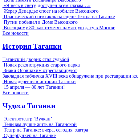
«Я весь в свету, доступен всем глазам…»
Жерар Депардье споет на юбилее Высоцкого
Пластический спектакль на сцене Театра на Таганке
Путин побывал в Доме Высоцкого
Высоцкому 80: как отметят памятную дату в Москве
Все новости
История Таганки
Таганский дворик стал судьбой
Новая реконструкция старого парка
Знаки Осовиахим отреставрируют
Закладная табличка XVIII века обнаружена при реставрации к
Новая деревня в истории Таганки
15 апреля — 80 лет Таганки!
Все новости
Чудеса Таганки
Электротеатр ‘Вулкан’
Тельцам лучше жить на Таганской
Театр на Таганке: вчера, сегодня, завтра
Супербункер на Таганке