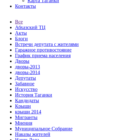
Карта Таганки
Контакты
Все
Абхазский ТЦ
Акты
Блоги
Встречи депутата с жителями
Гаражное противостояние
График приема населения
Дворы
дворы-2013
дворы-2014
Депутаты
Забавное
Искусство
История Таганки
Кандидаты
Крыши
крыши 2014
Мигранты
Мнения
Муниципальное Собрание
Наказы жителей
Наши Дела