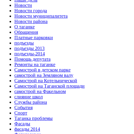
Новости
Новости города
Новости муниципалитета
Новости района
О таганке
Обращения
Платные парковки
подъезды
подъезды 2013
подъезды-2014
Помощь депутата
Ремонты на таганке
Самострой в детском парке
самострой на Земляном валу
Самострой на Котельнической
Самострой на Таганской площади
самострой на Факельном
слияние школ
Службы района
События
Спорт
Таганка проблемы
Фасады
фасады 2014