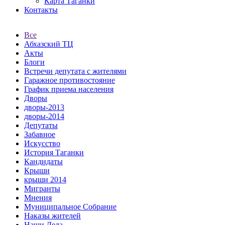
Карта Таганки
Контакты
Все
Абхазский ТЦ
Акты
Блоги
Встречи депутата с жителями
Гаражное противостояние
График приема населения
Дворы
дворы-2013
дворы-2014
Депутаты
Забавное
Искусство
История Таганки
Кандидаты
Крыши
крыши 2014
Мигранты
Мнения
Муниципальное Собрание
Наказы жителей
Наши Дела