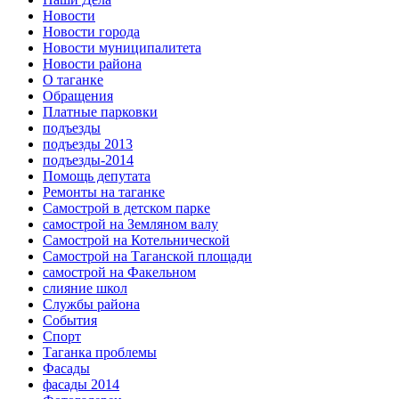
Новости
Новости города
Новости муниципалитета
Новости района
О таганке
Обращения
Платные парковки
подъезды
подъезды 2013
подъезды-2014
Помощь депутата
Ремонты на таганке
Самострой в детском парке
самострой на Земляном валу
Самострой на Котельнической
Самострой на Таганской площади
самострой на Факельном
слияние школ
Службы района
События
Спорт
Таганка проблемы
Фасады
фасады 2014