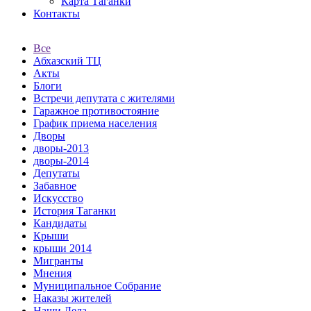
Карта Таганки
Контакты
Все
Абхазский ТЦ
Акты
Блоги
Встречи депутата с жителями
Гаражное противостояние
График приема населения
Дворы
дворы-2013
дворы-2014
Депутаты
Забавное
Искусство
История Таганки
Кандидаты
Крыши
крыши 2014
Мигранты
Мнения
Муниципальное Собрание
Наказы жителей
Наши Дела