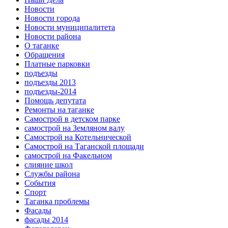
Новости
Новости города
Новости муниципалитета
Новости района
О таганке
Обращения
Платные парковки
подъезды
подъезды 2013
подъезды-2014
Помощь депутата
Ремонты на таганке
Самострой в детском парке
самострой на Земляном валу
Самострой на Котельнической
Самострой на Таганской площади
самострой на Факельном
слияние школ
Службы района
События
Спорт
Таганка проблемы
Фасады
фасады 2014