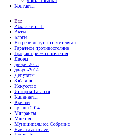
Карта Таганки
Контакты
Все
Абхазский ТЦ
Акты
Блоги
Встречи депутата с жителями
Гаражное противостояние
График приема населения
Дворы
дворы-2013
дворы-2014
Депутаты
Забавное
Искусство
История Таганки
Кандидаты
Крыши
крыши 2014
Мигранты
Мнения
Муниципальное Собрание
Наказы жителей
Наши Дела