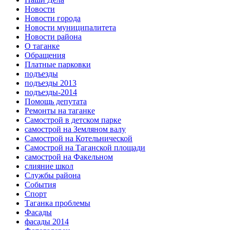
Новости
Новости города
Новости муниципалитета
Новости района
О таганке
Обращения
Платные парковки
подъезды
подъезды 2013
подъезды-2014
Помощь депутата
Ремонты на таганке
Самострой в детском парке
самострой на Земляном валу
Самострой на Котельнической
Самострой на Таганской площади
самострой на Факельном
слияние школ
Службы района
События
Спорт
Таганка проблемы
Фасады
фасады 2014