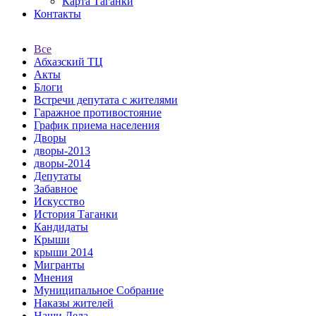
Карта Таганки
Контакты
Все
Абхазский ТЦ
Акты
Блоги
Встречи депутата с жителями
Гаражное противостояние
График приема населения
Дворы
дворы-2013
дворы-2014
Депутаты
Забавное
Искусство
История Таганки
Кандидаты
Крыши
крыши 2014
Мигранты
Мнения
Муниципальное Собрание
Наказы жителей
Наши Дела