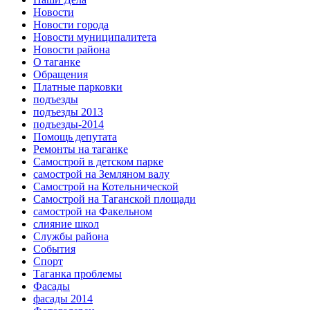
Новости
Новости города
Новости муниципалитета
Новости района
О таганке
Обращения
Платные парковки
подъезды
подъезды 2013
подъезды-2014
Помощь депутата
Ремонты на таганке
Самострой в детском парке
самострой на Земляном валу
Самострой на Котельнической
Самострой на Таганской площади
самострой на Факельном
слияние школ
Службы района
События
Спорт
Таганка проблемы
Фасады
фасады 2014