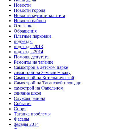
Новости
Новости города
Новости муниципалитета
Новости района
О таганке
Обращения
Платные парковки
подъезды
подъезды 2013
подъезды-2014
Помощь депутата
Ремонты на таганке
Самострой в детском парке
самострой на Земляном валу
Самострой на Котельнической
Самострой на Таганской площади
самострой на Факельном
слияние школ
Службы района
События
Спорт
Таганка проблемы
Фасады
фасады 2014