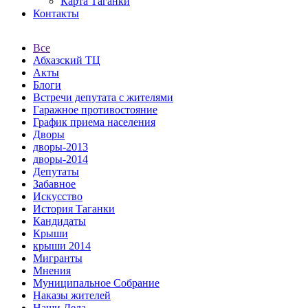
Карта Таганки
Контакты
Все
Абхазский ТЦ
Акты
Блоги
Встречи депутата с жителями
Гаражное противостояние
График приема населения
Дворы
дворы-2013
дворы-2014
Депутаты
Забавное
Искусство
История Таганки
Кандидаты
Крыши
крыши 2014
Мигранты
Мнения
Муниципальное Собрание
Наказы жителей
Наши Дела