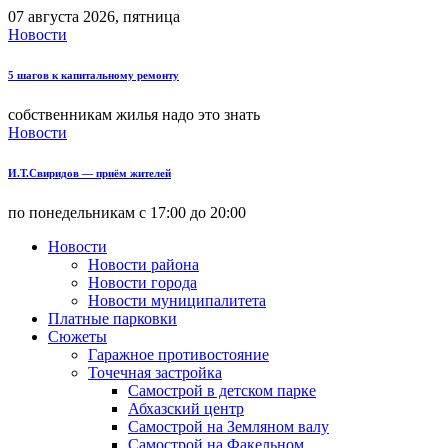
07 августа 2026, пятница
Новости
5 шагов к капитальному ремонту
собственникам жилья надо это знать
Новости
И.Т.Свиридов — приём жителей
по понедельникам с 17:00 до 20:00
Новости
Новости района
Новости города
Новости муниципалитета
Платные парковки
Сюжеты
Гаражное противостояние
Точечная застройка
Самострой в детском парке
Абхазский центр
Самострой на Земляном валу
Самострой на Факельном