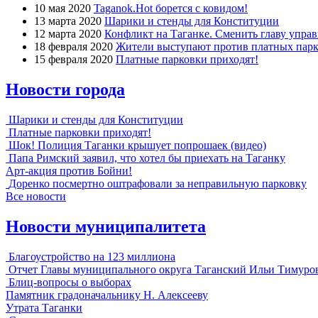
10 мая 2020
Taganok.Hot борется с ковидом!
13 марта 2020
Шарики и стенды для Конституции
12 марта 2020
Конфликт на Таганке. Сменить главу упра
18 февраля 2020
Жители выступают против платных парк
15 февраля 2020
Платные парковки приходят!
Новости города
Шарики и стенды для Конституции
Платные парковки приходят!
Шок! Полиция Таганки крышует попрошаек (видео)
Папа Римский заявил, что хотел бы приехать на Таганку
Арт-акция против Бойни!
Доренко посмертно оштрафовали за неправильную парковку
Все новости
Новости муниципалитета
Благоустройство на 123 миллиона
Отчет Главы муниципального округа Таганский Ильи Тимуро
Блиц-вопросы о выборах
Памятник градоначальнику Н. Алексееву
Утрата Таганки