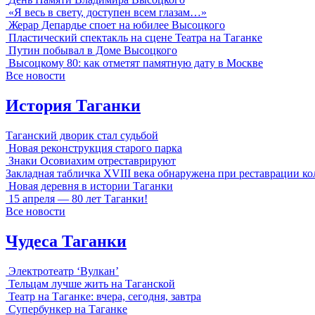
«Я весь в свету, доступен всем глазам…»
Жерар Депардье споет на юбилее Высоцкого
Пластический спектакль на сцене Театра на Таганке
Путин побывал в Доме Высоцкого
Высоцкому 80: как отметят памятную дату в Москве
Все новости
История Таганки
Таганский дворик стал судьбой
Новая реконструкция старого парка
Знаки Осовиахим отреставрируют
Закладная табличка XVIII века обнаружена при реставрации к
Новая деревня в истории Таганки
15 апреля — 80 лет Таганки!
Все новости
Чудеса Таганки
Электротеатр ‘Вулкан’
Тельцам лучше жить на Таганской
Театр на Таганке: вчера, сегодня, завтра
Супербункер на Таганке