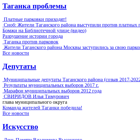
Таганка проблемы
Платные парковки приходят!
Сноб: Жители Таганского района выступили против платных 
Бомжи на Библиотечной улице (видео)
Разрушение истории города
Таганка против парковок
Жители Таганского района Москвы заступились за свою парко
Все новости
Депутаты
Муниципальные депутаты Таганского района (созыв 2017-202
Результаты муниципальных выборов 2017 г.
Марафон муниципальных выборов 2012 года
СВИРИДОВ Илья Тимурович
глава муниципального округа
Команда жителей Таганки победила!
Все новости
Искусство
День Памяти Владимира Высоцкого