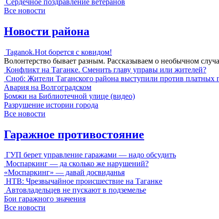
Сердечное поздравление ветеранов
Все новости
Новости района
Taganok.Hot борется с ковидом!
Волонтерство бывает разным. Рассказываем о необычном случ
Конфликт на Таганке. Сменить главу управы или жителей?
Сноб: Жители Таганского района выступили против платных 
Авария на Волгоградском
Бомжи на Библиотечной улице (видео)
Разрушение истории города
Все новости
Гаражное противостояние
ГУП берет управление гаражами — надо обсудить
Моспаркинг — да сколько же нарушений?
«Моспаркинг» — давай досвиданья
НТВ: Чрезвычайное происшествие на Таганке
Автовладельцев не пускают в подземелье
Бои гаражного значения
Все новости