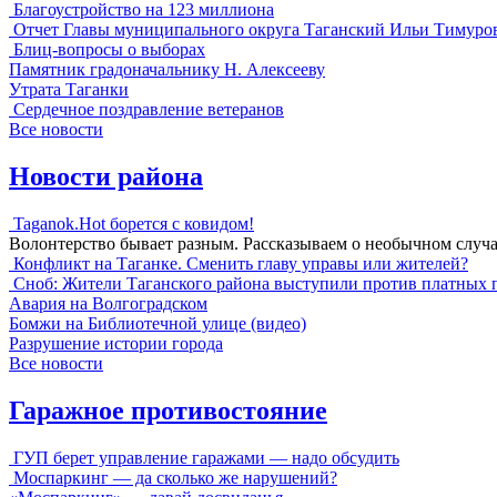
Благоустройство на 123 миллиона
Отчет Главы муниципального округа Таганский Ильи Тимуро
Блиц-вопросы о выборах
Памятник градоначальнику Н. Алексееву
Утрата Таганки
Сердечное поздравление ветеранов
Все новости
Новости района
Taganok.Hot борется с ковидом!
Волонтерство бывает разным. Рассказываем о необычном случ
Конфликт на Таганке. Сменить главу управы или жителей?
Сноб: Жители Таганского района выступили против платных 
Авария на Волгоградском
Бомжи на Библиотечной улице (видео)
Разрушение истории города
Все новости
Гаражное противостояние
ГУП берет управление гаражами — надо обсудить
Моспаркинг — да сколько же нарушений?