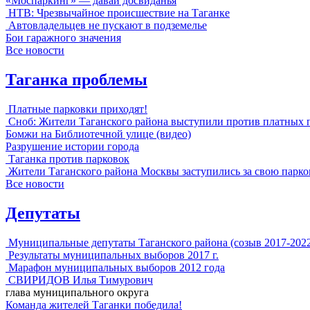
«Моспаркинг» — давай досвиданья
НТВ: Чрезвычайное происшествие на Таганке
Автовладельцев не пускают в подземелье
Бои гаражного значения
Все новости
Таганка проблемы
Платные парковки приходят!
Сноб: Жители Таганского района выступили против платных 
Бомжи на Библиотечной улице (видео)
Разрушение истории города
Таганка против парковок
Жители Таганского района Москвы заступились за свою парко
Все новости
Депутаты
Муниципальные депутаты Таганского района (созыв 2017-202
Результаты муниципальных выборов 2017 г.
Марафон муниципальных выборов 2012 года
СВИРИДОВ Илья Тимурович
глава муниципального округа
Команда жителей Таганки победила!