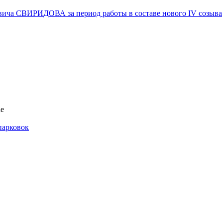
вича СВИРИДОВА за период работы в составе нового IV созыва
ае
парковок