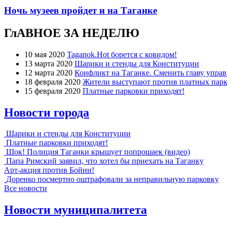
Ночь музеев пройдет и на Таганке
ГлАВНОЕ ЗА НЕДЕЛЮ
10 мая 2020
Taganok.Hot борется с ковидом!
13 марта 2020
Шарики и стенды для Конституции
12 марта 2020
Конфликт на Таганке. Сменить главу упра
18 февраля 2020
Жители выступают против платных парк
15 февраля 2020
Платные парковки приходят!
Новости города
Шарики и стенды для Конституции
Платные парковки приходят!
Шок! Полиция Таганки крышует попрошаек (видео)
Папа Римский заявил, что хотел бы приехать на Таганку
Арт-акция против Бойни!
Доренко посмертно оштрафовали за неправильную парковку
Все новости
Новости муниципалитета