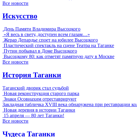
Все новости
Искусство
День Памяти Владимира Высоцкого
«Я весь в свету, доступен всем глазам…»
Жерар Депардье споет на юбилее Высоцкого
Пластический спектакль на сцене Театра на Таганке
Путин побывал в Доме Высоцкого
Высоцкому 80: как отметят памятную дату в Москве
Все новости
История Таганки
Таганский дворик стал судьбой
Новая реконструкция старого парка
Знаки Осовиахим отреставрируют
Закладная табличка XVIII века обнаружена при реставрации к
Новая деревня в истории Таганки
15 апреля — 80 лет Таганки!
Все новости
Чудеса Таганки