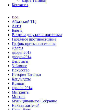
Карта Таганки
Контакты
Все
Абхазский ТЦ
Акты
Блоги
Встречи депутата с жителями
Гаражное противостояние
График приема населения
Дворы
дворы-2013
дворы-2014
Депутаты
Забавное
Искусство
История Таганки
Кандидаты
Крыши
крыши 2014
Мигранты
Мнения
Муниципальное Собрание
Наказы жителей
Наши Дела