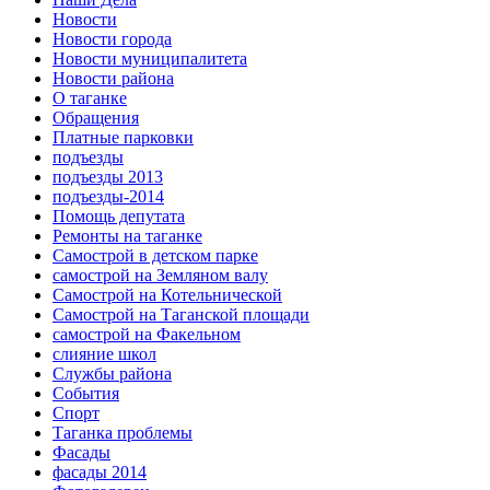
Новости
Новости города
Новости муниципалитета
Новости района
О таганке
Обращения
Платные парковки
подъезды
подъезды 2013
подъезды-2014
Помощь депутата
Ремонты на таганке
Самострой в детском парке
самострой на Земляном валу
Самострой на Котельнической
Самострой на Таганской площади
самострой на Факельном
слияние школ
Службы района
События
Спорт
Таганка проблемы
Фасады
фасады 2014