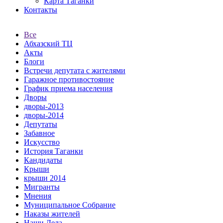
Карта Таганки
Контакты
Все
Абхазский ТЦ
Акты
Блоги
Встречи депутата с жителями
Гаражное противостояние
График приема населения
Дворы
дворы-2013
дворы-2014
Депутаты
Забавное
Искусство
История Таганки
Кандидаты
Крыши
крыши 2014
Мигранты
Мнения
Муниципальное Собрание
Наказы жителей
Наши Дела