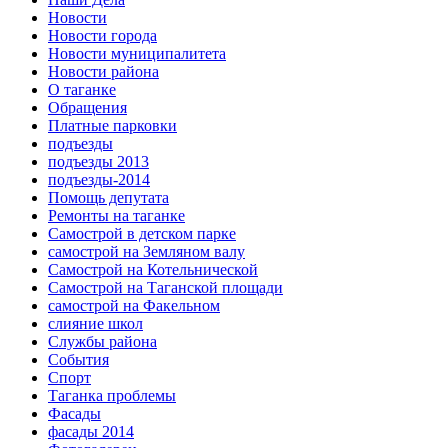
Новости
Новости города
Новости муниципалитета
Новости района
О таганке
Обращения
Платные парковки
подъезды
подъезды 2013
подъезды-2014
Помощь депутата
Ремонты на таганке
Самострой в детском парке
самострой на Земляном валу
Самострой на Котельнической
Самострой на Таганской площади
самострой на Факельном
слияние школ
Службы района
События
Спорт
Таганка проблемы
Фасады
фасады 2014