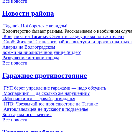
Все новости
Новости района
Taganok.Hot борется с ковидом!
Волонтерство бывает разным. Рассказываем о необычном случ
Конфликт на Таганке. Сменить главу управы или жителей?
Сноб: Жители Таганского района выступили против платных 
Авария на Волгоградском
Бомжи на Библиотечной улице (видео)
Разрушение истории города
Все новости
Гаражное противостояние
ГУП берет управление гаражами — надо обсудить
Моспаркинг — да сколько же нарушений?
«Моспаркинг» — давай досвиданья
НТВ: Чрезвычайное происшествие на Таганке
Автовладельцев не пускают в подземелье
Бои гаражного значения
Все новости