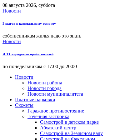
08 августа 2026, суббота
Новости
5 шагов к капитальному ремонту
собственникам жилья надо это знать
Новости
И.Т.Свиридов — приём жителей
по понедельникам с 17:00 до 20:00
Новости
Новости района
Новости города
Новости муниципалитета
Платные парковки
Сюжеты
Гаражное противостояние
Точечная застройка
Самострой в детском парке
Абхазский центр
Самострой на Земляном валу
Самострой на Факельном