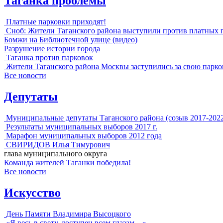
Таганка проблемы
Платные парковки приходят!
Сноб: Жители Таганского района выступили против платных 
Бомжи на Библиотечной улице (видео)
Разрушение истории города
Таганка против парковок
Жители Таганского района Москвы заступились за свою парко
Все новости
Депутаты
Муниципальные депутаты Таганского района (созыв 2017-202
Результаты муниципальных выборов 2017 г.
Марафон муниципальных выборов 2012 года
СВИРИДОВ Илья Тимурович
глава муниципального округа
Команда жителей Таганки победила!
Все новости
Искусство
День Памяти Владимира Высоцкого
«Я весь в свету, доступен всем глазам…»