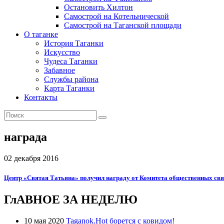
Остановить Хилтон
Самострой на Котельнической
Самострой на Таганской площади
О таганке
История Таганки
Искусство
Чудеса Таганки
Забавное
Службы района
Карта Таганки
Контакты
награда
02 декабря 2016
Центр «Святая Татьяна» получил награду от Комитета общественных свя
ГлАВНОЕ ЗА НЕДЕЛЮ
10 мая 2020
Taganok.Hot борется с ковидом!