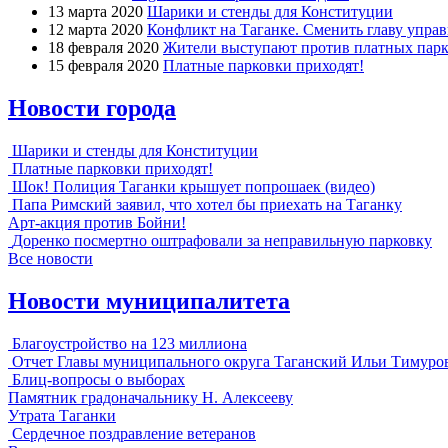
13 марта 2020
Шарики и стенды для Конституции
12 марта 2020
Конфликт на Таганке. Сменить главу упра
18 февраля 2020
Жители выступают против платных парк
15 февраля 2020
Платные парковки приходят!
Новости города
Шарики и стенды для Конституции
Платные парковки приходят!
Шок! Полиция Таганки крышует попрошаек (видео)
Папа Римский заявил, что хотел бы приехать на Таганку
Арт-акция против Бойни!
Доренко посмертно оштрафовали за неправильную парковку
Все новости
Новости муниципалитета
Благоустройство на 123 миллиона
Отчет Главы муниципального округа Таганский Ильи Тимуро
Блиц-вопросы о выборах
Памятник градоначальнику Н. Алексееву
Утрата Таганки
Сердечное поздравление ветеранов