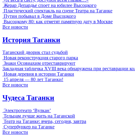
Жерар Депардье споет на юбилее Высоцкого
Пластический спектакль на сцене Театра на Таганке
Путин побывал в Доме Высоцкого
Высоцкому 80: как отметят памятную дату в Москве
Все новости
История Таганки
Таганский дворик стал судьбой
Новая реконструкция старого парка
Знаки Осовиахим отреставрируют
Закладная табличка XVIII века обнаружена при реставрации к
Новая деревня в истории Таганки
15 апреля — 80 лет Таганки!
Все новости
Чудеса Таганки
Электротеатр ‘Вулкан’
Тельцам лучше жить на Таганской
Театр на Таганке: вчера, сегодня, завтра
Супербункер на Таганке
Все новости