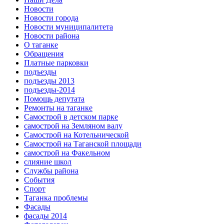
Новости
Новости города
Новости муниципалитета
Новости района
О таганке
Обращения
Платные парковки
подъезды
подъезды 2013
подъезды-2014
Помощь депутата
Ремонты на таганке
Самострой в детском парке
самострой на Земляном валу
Самострой на Котельнической
Самострой на Таганской площади
самострой на Факельном
слияние школ
Службы района
События
Спорт
Таганка проблемы
Фасады
фасады 2014