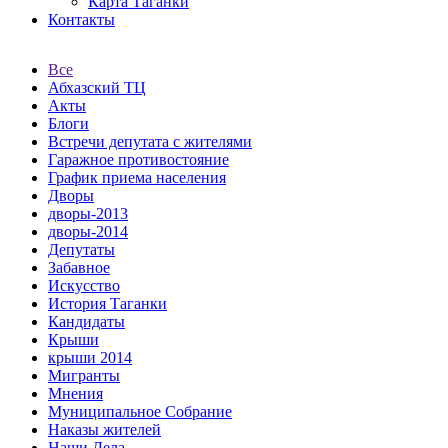
Карта Таганки
Контакты
Все
Абхазский ТЦ
Акты
Блоги
Встречи депутата с жителями
Гаражное противостояние
График приема населения
Дворы
дворы-2013
дворы-2014
Депутаты
Забавное
Искусство
История Таганки
Кандидаты
Крыши
крыши 2014
Мигранты
Мнения
Муниципальное Собрание
Наказы жителей
Наши Дела