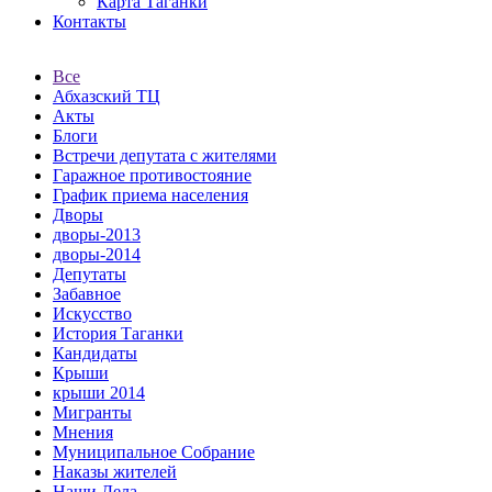
Карта Таганки
Контакты
Все
Абхазский ТЦ
Акты
Блоги
Встречи депутата с жителями
Гаражное противостояние
График приема населения
Дворы
дворы-2013
дворы-2014
Депутаты
Забавное
Искусство
История Таганки
Кандидаты
Крыши
крыши 2014
Мигранты
Мнения
Муниципальное Собрание
Наказы жителей
Наши Дела