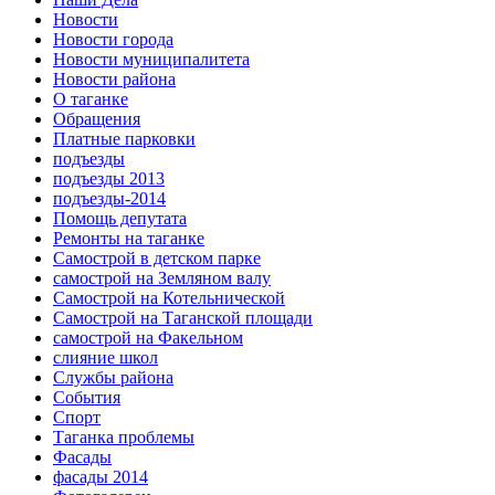
Новости
Новости города
Новости муниципалитета
Новости района
О таганке
Обращения
Платные парковки
подъезды
подъезды 2013
подъезды-2014
Помощь депутата
Ремонты на таганке
Самострой в детском парке
самострой на Земляном валу
Самострой на Котельнической
Самострой на Таганской площади
самострой на Факельном
слияние школ
Службы района
События
Спорт
Таганка проблемы
Фасады
фасады 2014