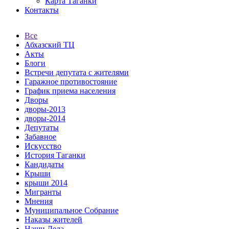
Карта Таганки
Контакты
Все
Абхазский ТЦ
Акты
Блоги
Встречи депутата с жителями
Гаражное противостояние
График приема населения
Дворы
дворы-2013
дворы-2014
Депутаты
Забавное
Искусство
История Таганки
Кандидаты
Крыши
крыши 2014
Мигранты
Мнения
Муниципальное Собрание
Наказы жителей
Наши Дела