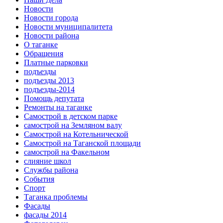
Новости
Новости города
Новости муниципалитета
Новости района
О таганке
Обращения
Платные парковки
подъезды
подъезды 2013
подъезды-2014
Помощь депутата
Ремонты на таганке
Самострой в детском парке
самострой на Земляном валу
Самострой на Котельнической
Самострой на Таганской площади
самострой на Факельном
слияние школ
Службы района
События
Спорт
Таганка проблемы
Фасады
фасады 2014