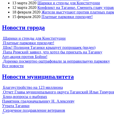
13 марта 2020
Шарики и стенды для Конституции
12 марта 2020
Конфликт на Таганке. Сменить главу упра
18 февраля 2020
Жители выступают против платных парк
15 февраля 2020
Платные парковки приходят!
Новости города
Шарики и стенды для Конституции
Платные парковки приходят!
Шок! Полиция Таганки крышует попрошаек (видео)
Папа Римский заявил, что хотел бы приехать на Таганку
Арт-акция против Бойни!
Доренко посмертно оштрафовали за неправильную парковку
Все новости
Новости муниципалитета
Благоустройство на 123 миллиона
Отчет Главы муниципального округа Таганский Ильи Тимуро
Блиц-вопросы о выборах
Памятник градоначальнику Н. Алексееву
Утрата Таганки
Сердечное поздравление ветеранов