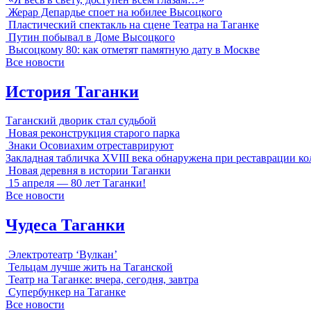
Жерар Депардье споет на юбилее Высоцкого
Пластический спектакль на сцене Театра на Таганке
Путин побывал в Доме Высоцкого
Высоцкому 80: как отметят памятную дату в Москве
Все новости
История Таганки
Таганский дворик стал судьбой
Новая реконструкция старого парка
Знаки Осовиахим отреставрируют
Закладная табличка XVIII века обнаружена при реставрации к
Новая деревня в истории Таганки
15 апреля — 80 лет Таганки!
Все новости
Чудеса Таганки
Электротеатр ‘Вулкан’
Тельцам лучше жить на Таганской
Театр на Таганке: вчера, сегодня, завтра
Супербункер на Таганке
Все новости