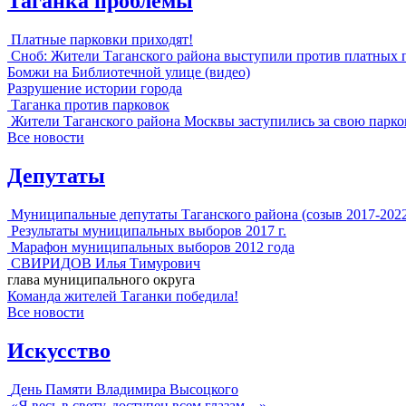
Таганка проблемы
Платные парковки приходят!
Сноб: Жители Таганского района выступили против платных 
Бомжи на Библиотечной улице (видео)
Разрушение истории города
Таганка против парковок
Жители Таганского района Москвы заступились за свою парко
Все новости
Депутаты
Муниципальные депутаты Таганского района (созыв 2017-202
Результаты муниципальных выборов 2017 г.
Марафон муниципальных выборов 2012 года
СВИРИДОВ Илья Тимурович
глава муниципального округа
Команда жителей Таганки победила!
Все новости
Искусство
День Памяти Владимира Высоцкого
«Я весь в свету, доступен всем глазам…»