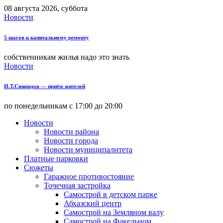
08 августа 2026, суббота
Новости
5 шагов к капитальному ремонту
собственникам жилья надо это знать
Новости
И.Т.Свиридов — приём жителей
по понедельникам с 17:00 до 20:00
Новости
Новости района
Новости города
Новости муниципалитета
Платные парковки
Сюжеты
Гаражное противостояние
Точечная застройка
Самострой в детском парке
Абхазский центр
Самострой на Земляном валу
Самострой на Факельном