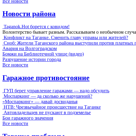
Все новости
Новости района
Taganok.Hot борется с ковидом!
Волонтерство бывает разным. Рассказываем о необычном случ
Конфликт на Таганке. Сменить главу управы или жителей?
Сноб: Жители Таганского района выступили против платных 
Авария на Волгоградском
Бомжи на Библиотечной улице (видео)
Разрушение истории города
Все новости
Гаражное противостояние
ГУП берет управление гаражами — надо обсудить
Моспаркинг — да сколько же нарушений?
«Моспаркинг» — давай досвиданья
НТВ: Чрезвычайное происшествие на Таганке
Автовладельцев не пускают в подземелье
Бои гаражного значения
Все новости