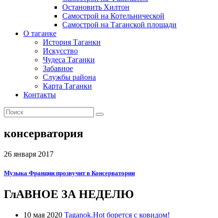
Остановить Хилтон
Самострой на Котельнической
Самострой на Таганской площади
О таганке
История Таганки
Искусство
Чудеса Таганки
Забавное
Службы района
Карта Таганки
Контакты
консерватория
26 января 2017
Музыка Франции прозвучит в Консерватории
ГлАВНОЕ ЗА НЕДЕЛЮ
10 мая 2020
Taganok.Hot борется с ковидом!