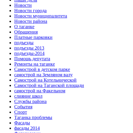
Новости
Новости города
Новости муниципалитета
Новости района
О таганке
Обращения
Платные парковки
подъезды
подъезды 2013
подъезды-2014
Помощь депутата
Ремонты на таганке
Самострой в детском парке
самострой на Земляном валу
Самострой на Котельнической
Самострой на Таганской площади
самострой на Факельном
слияние школ
Службы района
События
Спорт
Таганка проблемы
Фасады
фасады 2014