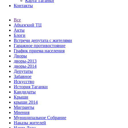
Карта Таганки
Контакты
Все
Абхазский ТЦ
Акты
Блоги
Встречи депутата с жителями
Гаражное противостояние
График приема населения
Дворы
дворы-2013
дворы-2014
Депутаты
Забавное
Искусство
История Таганки
Кандидаты
Крыши
крыши 2014
Мигранты
Мнения
Муниципальное Собрание
Наказы жителей
Наши Дела