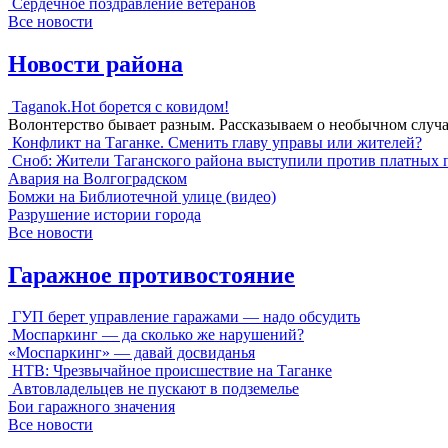
Сердечное поздравление ветеранов
Все новости
Новости района
Taganok.Hot борется с ковидом!
Волонтерство бывает разным. Рассказываем о необычном случ
Конфликт на Таганке. Сменить главу управы или жителей?
Сноб: Жители Таганского района выступили против платных 
Авария на Волгоградском
Бомжи на Библиотечной улице (видео)
Разрушение истории города
Все новости
Гаражное противостояние
ГУП берет управление гаражами — надо обсудить
Моспаркинг — да сколько же нарушений?
«Моспаркинг» — давай досвиданья
НТВ: Чрезвычайное происшествие на Таганке
Автовладельцев не пускают в подземелье
Бои гаражного значения
Все новости