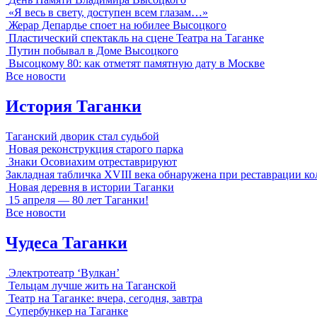
«Я весь в свету, доступен всем глазам…»
Жерар Депардье споет на юбилее Высоцкого
Пластический спектакль на сцене Театра на Таганке
Путин побывал в Доме Высоцкого
Высоцкому 80: как отметят памятную дату в Москве
Все новости
История Таганки
Таганский дворик стал судьбой
Новая реконструкция старого парка
Знаки Осовиахим отреставрируют
Закладная табличка XVIII века обнаружена при реставрации к
Новая деревня в истории Таганки
15 апреля — 80 лет Таганки!
Все новости
Чудеса Таганки
Электротеатр ‘Вулкан’
Тельцам лучше жить на Таганской
Театр на Таганке: вчера, сегодня, завтра
Супербункер на Таганке