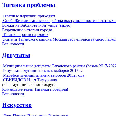
Таганка проблемы
Платные парковки приходят!
Сноб: Жители Таганского района выступили против платных 
Бомжи на Библиотечной улице (видео)
Разрушение истории города
Таганка против парковок
Жители Таганского района Москвы заступились за свою парко
Все новости
Депутаты
Муниципальные депутаты Таганского района (созыв 2017-202
Результаты муниципальных выборов 2017 г.
Марафон муниципальных выборов 2012 года
СВИРИДОВ Илья Тимурович
глава муниципального округа
Команда жителей Таганки победила!
Все новости
Искусство
День Памяти Владимира Высоцкого