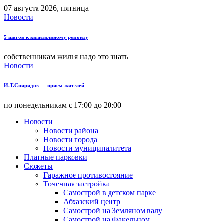
07 августа 2026, пятница
Новости
5 шагов к капитальному ремонту
собственникам жилья надо это знать
Новости
И.Т.Свиридов — приём жителей
по понедельникам с 17:00 до 20:00
Новости
Новости района
Новости города
Новости муниципалитета
Платные парковки
Сюжеты
Гаражное противостояние
Точечная застройка
Самострой в детском парке
Абхазский центр
Самострой на Земляном валу
Самострой на Факельном