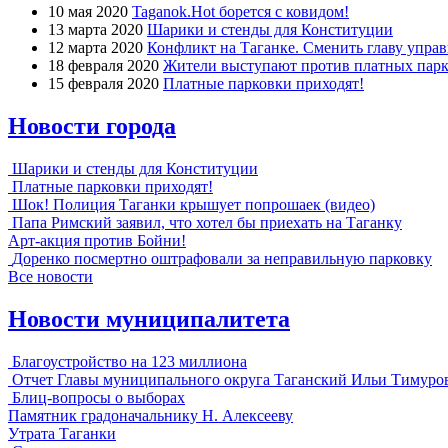
10 мая 2020
Taganok.Hot борется с ковидом!
13 марта 2020
Шарики и стенды для Конституции
12 марта 2020
Конфликт на Таганке. Сменить главу упра
18 февраля 2020
Жители выступают против платных парк
15 февраля 2020
Платные парковки приходят!
Новости города
Шарики и стенды для Конституции
Платные парковки приходят!
Шок! Полиция Таганки крышует попрошаек (видео)
Папа Римский заявил, что хотел бы приехать на Таганку
Арт-акция против Бойни!
Доренко посмертно оштрафовали за неправильную парковку
Все новости
Новости муниципалитета
Благоустройство на 123 миллиона
Отчет Главы муниципального округа Таганский Ильи Тимуро
Блиц-вопросы о выборах
Памятник градоначальнику Н. Алексееву
Утрата Таганки