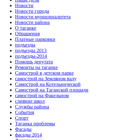
Новости
Новости города
Новости муниципалитета
Новости района
О таганке
Обращения
Платные парковки
подъезды
подъезды 2013
подъезды-2014
Помощь депутата
Ремонты на таганке
Самострой в детском парке
самострой на Земляном валу
Самострой на Котельнической
Самострой на Таганской площади
самострой на Факельном
слияние школ
Службы района
События
Спорт
Таганка проблемы
Фасады
фасады 2014