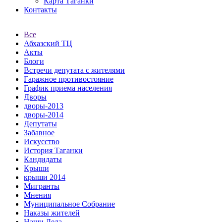
Карта Таганки
Контакты
Все
Абхазский ТЦ
Акты
Блоги
Встречи депутата с жителями
Гаражное противостояние
График приема населения
Дворы
дворы-2013
дворы-2014
Депутаты
Забавное
Искусство
История Таганки
Кандидаты
Крыши
крыши 2014
Мигранты
Мнения
Муниципальное Собрание
Наказы жителей
Наши Дела