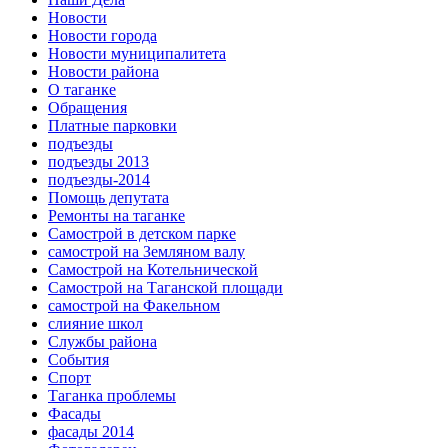
Новости
Новости города
Новости муниципалитета
Новости района
О таганке
Обращения
Платные парковки
подъезды
подъезды 2013
подъезды-2014
Помощь депутата
Ремонты на таганке
Самострой в детском парке
самострой на Земляном валу
Самострой на Котельнической
Самострой на Таганской площади
самострой на Факельном
слияние школ
Службы района
События
Спорт
Таганка проблемы
Фасады
фасады 2014