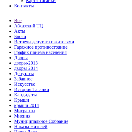
Карта Таганки
Контакты
Все
Абхазский ТЦ
Акты
Блоги
Встречи депутата с жителями
Гаражное противостояние
График приема населения
Дворы
дворы-2013
дворы-2014
Депутаты
Забавное
Искусство
История Таганки
Кандидаты
Крыши
крыши 2014
Мигранты
Мнения
Муниципальное Собрание
Наказы жителей
Наши Дела