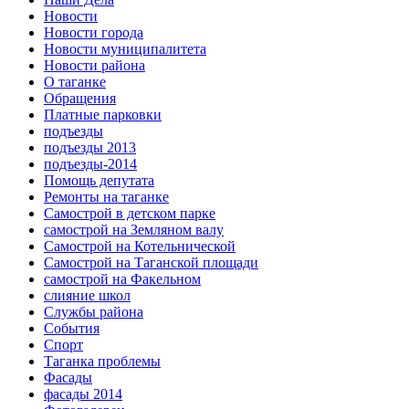
Новости
Новости города
Новости муниципалитета
Новости района
О таганке
Обращения
Платные парковки
подъезды
подъезды 2013
подъезды-2014
Помощь депутата
Ремонты на таганке
Самострой в детском парке
самострой на Земляном валу
Самострой на Котельнической
Самострой на Таганской площади
самострой на Факельном
слияние школ
Службы района
События
Спорт
Таганка проблемы
Фасады
фасады 2014