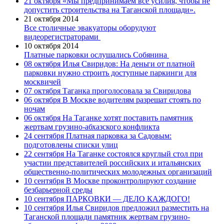
21 октября
«Мы предпринимаем все усилия, чтобы не
допустить строительства на Таганской площади».
21 октября 2014
Все столичные эвакуаторы оборудуют
видеорегистраторами
10 октября 2014
Платные парковки ослушались Собянина
08 октября
Илья Свиридов: На деньги от платной
парковки нужно строить доступные паркинги для
москвичей
07 октября
Таганка проголосовала за Свиридова
06 октября
В Москве водителям разрешат стоять по
ночам
06 октября
На Таганке хотят поставить памятник
жертвам грузино-абхазского конфликта
24 сентября
Платная парковка за Садовым:
подготовлены списки улиц
22 сентября
На Таганке состоялся круглый стол при
участии представителей российских и итальянских
общественно-политических молодежных организаций
10 сентября
В Москве проконтролируют создание
безбарьерной среды
10 сентября
ПАРКОВКИ — ДЕЛО КАЖДОГО!
10 сентября
Илья Свиридов предложил разместить на
Таганской площади памятник жертвам грузино-