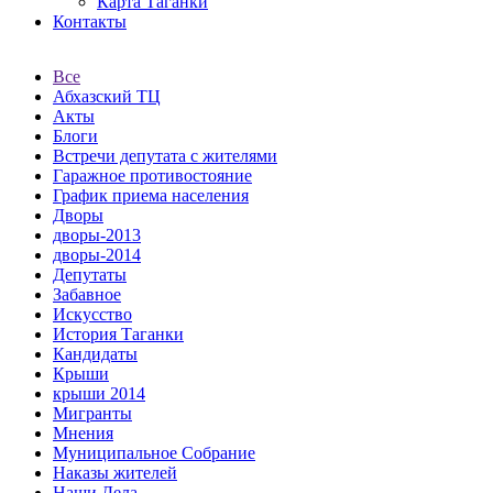
Карта Таганки
Контакты
Все
Абхазский ТЦ
Акты
Блоги
Встречи депутата с жителями
Гаражное противостояние
График приема населения
Дворы
дворы-2013
дворы-2014
Депутаты
Забавное
Искусство
История Таганки
Кандидаты
Крыши
крыши 2014
Мигранты
Мнения
Муниципальное Собрание
Наказы жителей
Наши Дела