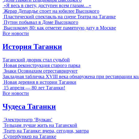
«Я весь в свету, доступен всем глазам…»
Жерар Депардье споет на юбилее Высоцкого
Пластический спектакль на сцене Театра на Таганке
Путин побывал в Доме Высоцкого
Высоцкому 80: как отметят памятную дату в Москве
Все новости
История Таганки
Таганский дворик стал судьбой
Новая реконструкция старого парка
Знаки Осовиахим отреставрируют
Закладная табличка XVIII века обнаружена при реставрации к
Новая деревня в истории Таганки
15 апреля — 80 лет Таганки!
Все новости
Чудеса Таганки
Электротеатр ‘Вулкан’
Тельцам лучше жить на Таганской
Театр на Таганке: вчера, сегодня, завтра
Супербункер на Таганке