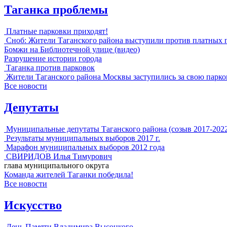
Таганка проблемы
Платные парковки приходят!
Сноб: Жители Таганского района выступили против платных 
Бомжи на Библиотечной улице (видео)
Разрушение истории города
Таганка против парковок
Жители Таганского района Москвы заступились за свою парко
Все новости
Депутаты
Муниципальные депутаты Таганского района (созыв 2017-202
Результаты муниципальных выборов 2017 г.
Марафон муниципальных выборов 2012 года
СВИРИДОВ Илья Тимурович
глава муниципального округа
Команда жителей Таганки победила!
Все новости
Искусство
День Памяти Владимира Высоцкого