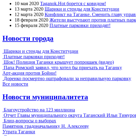
10 мая 2020
Taganok.Hot борется с ковидом!
13 марта 2020
Шарики и стенды для Конституции
12 марта 2020
Конфликт на Таганке. Сменить главу упра
18 февраля 2020
Жители выступают против платных парк
15 февраля 2020
Платные парковки приходят!
Новости города
Шарики и стенды для Конституции
Платные парковки приходят!
Шок! Полиция Таганки крышует попрошаек (видео)
Папа Римский заявил, что хотел бы приехать на Таганку
Арт-акция против Бойни!
Доренко посмертно оштрафовали за неправильную парковку
Все новости
Новости муниципалитета
Благоустройство на 123 миллиона
Отчет Главы муниципального округа Таганский Ильи Тимуро
Блиц-вопросы о выборах
Памятник градоначальнику Н. Алексееву
Утрата Таганки