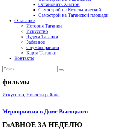
Остановить Хилтон
Самострой на Котельнической
Самострой на Таганской площади
О таганке
История Таганки
Искусство
Чудеса Таганки
Забавное
Службы района
Карта Таганки
Контакты
фильмы
Искусство
,
Новости района
Мероприятия в Доме Высоцкого
ГлАВНОЕ ЗА НЕДЕЛЮ