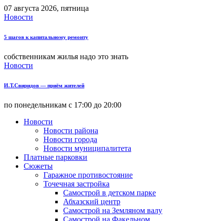
07 августа 2026, пятница
Новости
5 шагов к капитальному ремонту
собственникам жилья надо это знать
Новости
И.Т.Свиридов — приём жителей
по понедельникам с 17:00 до 20:00
Новости
Новости района
Новости города
Новости муниципалитета
Платные парковки
Сюжеты
Гаражное противостояние
Точечная застройка
Самострой в детском парке
Абхазский центр
Самострой на Земляном валу
Самострой на Факельном