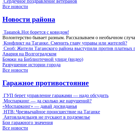
Сердечное поздравление ветеранов
Все новости
Новости района
Taganok.Hot борется с ковидом!
Волонтерство бывает разным. Рассказываем о необычном случ
Конфликт на Таганке. Сменить главу управы или жителей?
Сноб: Жители Таганского района выступили против платных 
Авария на Волгоградском
Бомжи на Библиотечной улице (видео)
Разрушение истории города
Все новости
Гаражное противостояние
ГУП берет управление гаражами — надо обсудить
Моспаркинг — да сколько же нарушений?
«Моспаркинг» — давай досвиданья
НТВ: Чрезвычайное происшествие на Таганке
Автовладельцев не пускают в подземелье
Бои гаражного значения
Все новости