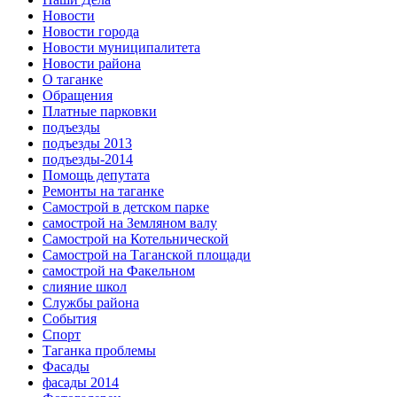
Новости
Новости города
Новости муниципалитета
Новости района
О таганке
Обращения
Платные парковки
подъезды
подъезды 2013
подъезды-2014
Помощь депутата
Ремонты на таганке
Самострой в детском парке
самострой на Земляном валу
Самострой на Котельнической
Самострой на Таганской площади
самострой на Факельном
слияние школ
Службы района
События
Спорт
Таганка проблемы
Фасады
фасады 2014