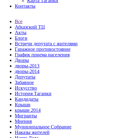
Карта Таганки
Контакты
Все
Абхазский ТЦ
Акты
Блоги
Встречи депутата с жителями
Гаражное противостояние
График приема населения
Дворы
дворы-2013
дворы-2014
Депутаты
Забавное
Искусство
История Таганки
Кандидаты
Крыши
крыши 2014
Мигранты
Мнения
Муниципальное Собрание
Наказы жителей
Наши Дела