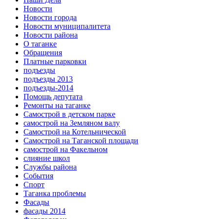
Новости
Новости города
Новости муниципалитета
Новости района
О таганке
Обращения
Платные парковки
подъезды
подъезды 2013
подъезды-2014
Помощь депутата
Ремонты на таганке
Самострой в детском парке
самострой на Земляном валу
Самострой на Котельнической
Самострой на Таганской площади
самострой на Факельном
слияние школ
Службы района
События
Спорт
Таганка проблемы
Фасады
фасады 2014