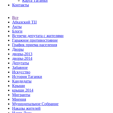
Карта Таганки
Контакты
Все
Абхазский ТЦ
Акты
Блоги
Встречи депутата с жителями
Гаражное противостояние
График приема населения
Дворы
дворы-2013
дворы-2014
Депутаты
Забавное
Искусство
История Таганки
Кандидаты
Крыши
крыши 2014
Мигранты
Мнения
Муниципальное Собрание
Наказы жителей
Наши Дела