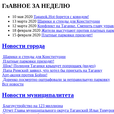
ГлАВНОЕ ЗА НЕДЕЛЮ
10 мая 2020
Taganok.Hot борется с ковидом!
13 марта 2020
Шарики и стенды для Конституции
12 марта 2020
Конфликт на Таганке. Сменить главу упра
18 февраля 2020
Жители выступают против платных парк
15 февраля 2020
Платные парковки приходят!
Новости города
Шарики и стенды для Конституции
Платные парковки приходят!
Шок! Полиция Таганки крышует попрошаек (видео)
Папа Римский заявил, что хотел бы приехать на Таганку
Арт-акция против Бойни!
Доренко посмертно оштрафовали за неправильную парковку
Все новости
Новости муниципалитета
Благоустройство на 123 миллиона
Отчет Главы муниципального округа Таганский Ильи Тимуро