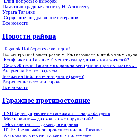
Блиц-вопросы о выборах
Памятник градоначальнику Н. Алексееву
Утрата Таганки
Сердечное поздравление ветеранов
Все новости
Новости района
Taganok.Hot борется с ковидом!
Волонтерство бывает разным. Рассказываем о необычном случ
Конфликт на Таганке. Сменить главу управы или жителей?
Сноб: Жители Таганского района выступили против платных 
Авария на Волгоградском
Бомжи на Библиотечной улице (видео)
Разрушение истории города
Все новости
Гаражное противостояние
ГУП берет управление гаражами — надо обсудить
Моспаркинг — да сколько же нарушений?
«Моспаркинг» — давай досвиданья
НТВ: Чрезвычайное происшествие на Таганке
Автовладельцев не пускают в подземелье