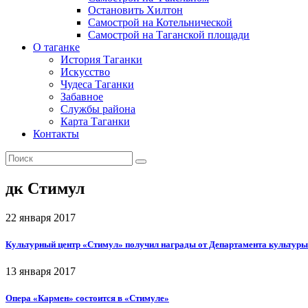
Остановить Хилтон
Самострой на Котельнической
Самострой на Таганской площади
О таганке
История Таганки
Искусство
Чудеса Таганки
Забавное
Службы района
Карта Таганки
Контакты
дк Стимул
22 января 2017
Культурный центр «Стимул» получил награды от Департамента культуры
13 января 2017
Опера «Кармен» состоится в «Стимуле»