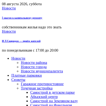
08 августа 2026, суббота
Новости
5 шагов к капитальному ремонту
собственникам жилья надо это знать
Новости
И.Т.Свиридов — приём жителей
по понедельникам с 17:00 до 20:00
Новости
Новости района
Новости города
Новости муниципалитета
Платные парковки
Сюжеты
Гаражное противостояние
Точечная застройка
Самострой в детском парке
Абхазский центр
Самострой на Земляном валу
Самострой на Факельном