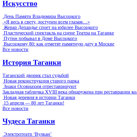
Искусство
День Памяти Владимира Высоцкого
«Я весь в свету, доступен всем глазам…»
Жерар Депардье споет на юбилее Высоцкого
Пластический спектакль на сцене Театра на Таганке
Путин побывал в Доме Высоцкого
Высоцкому 80: как отметят памятную дату в Москве
Все новости
История Таганки
Таганский дворик стал судьбой
Новая реконструкция старого парка
Знаки Осовиахим отреставрируют
Закладная табличка XVIII века обнаружена при реставрации к
Новая деревня в истории Таганки
15 апреля — 80 лет Таганки!
Все новости
Чудеса Таганки
Электротеатр ‘Вулкан’