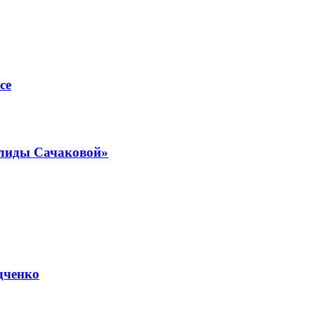
ce
алиды Сачаковой»
дченко