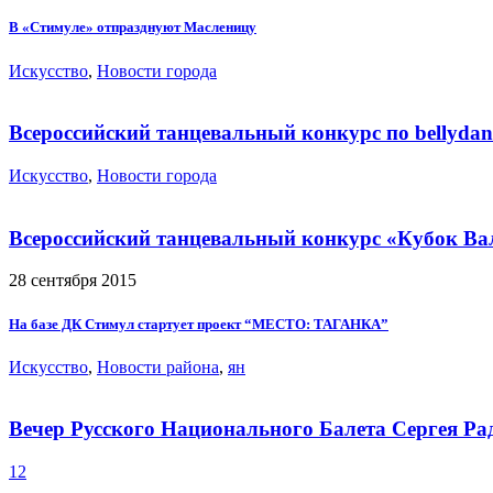
В «Стимуле» отпразднуют Масленицу
Искусство
,
Новости города
Всероссийский танцевальный конкурс по bellydan
Искусство
,
Новости города
Всероссийский танцевальный конкурс «Кубок В
28 сентября 2015
На базе ДК Стимул стартует проект “МЕСТО: ТАГАНКА”
Искусство
,
Новости района
,
ян
Вечер Русского Национального Балета Сергея Ра
1
2