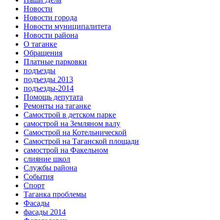
Новости
Новости города
Новости муниципалитета
Новости района
О таганке
Обращения
Платные парковки
подъезды
подъезды 2013
подъезды-2014
Помощь депутата
Ремонты на таганке
Самострой в детском парке
самострой на Земляном валу
Самострой на Котельнической
Самострой на Таганской площади
самострой на Факельном
слияние школ
Службы района
События
Спорт
Таганка проблемы
Фасады
фасады 2014