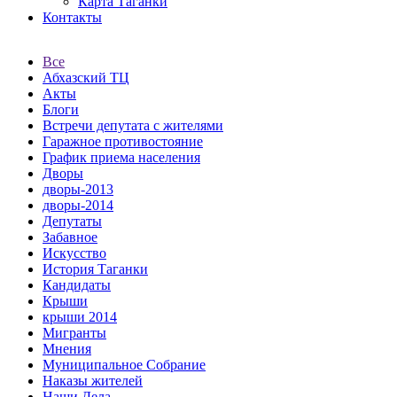
Карта Таганки
Контакты
Все
Абхазский ТЦ
Акты
Блоги
Встречи депутата с жителями
Гаражное противостояние
График приема населения
Дворы
дворы-2013
дворы-2014
Депутаты
Забавное
Искусство
История Таганки
Кандидаты
Крыши
крыши 2014
Мигранты
Мнения
Муниципальное Собрание
Наказы жителей
Наши Дела