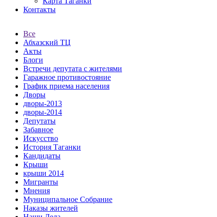
Карта Таганки
Контакты
Все
Абхазский ТЦ
Акты
Блоги
Встречи депутата с жителями
Гаражное противостояние
График приема населения
Дворы
дворы-2013
дворы-2014
Депутаты
Забавное
Искусство
История Таганки
Кандидаты
Крыши
крыши 2014
Мигранты
Мнения
Муниципальное Собрание
Наказы жителей
Наши Дела