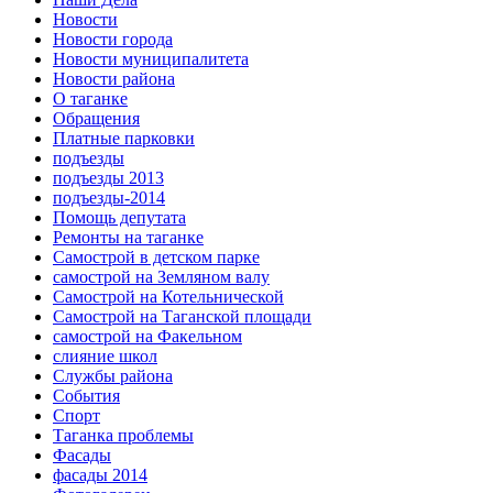
Новости
Новости города
Новости муниципалитета
Новости района
О таганке
Обращения
Платные парковки
подъезды
подъезды 2013
подъезды-2014
Помощь депутата
Ремонты на таганке
Самострой в детском парке
самострой на Земляном валу
Самострой на Котельнической
Самострой на Таганской площади
самострой на Факельном
слияние школ
Службы района
События
Спорт
Таганка проблемы
Фасады
фасады 2014