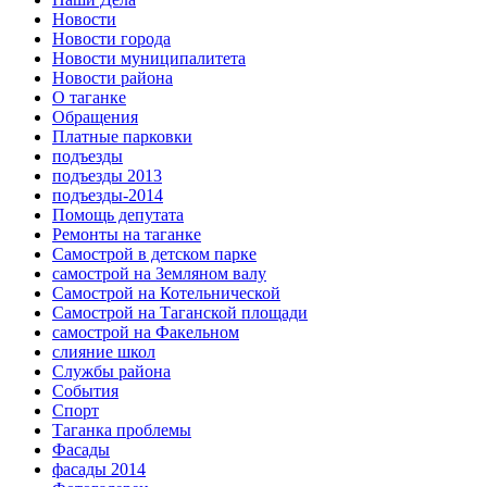
Новости
Новости города
Новости муниципалитета
Новости района
О таганке
Обращения
Платные парковки
подъезды
подъезды 2013
подъезды-2014
Помощь депутата
Ремонты на таганке
Самострой в детском парке
самострой на Земляном валу
Самострой на Котельнической
Самострой на Таганской площади
самострой на Факельном
слияние школ
Службы района
События
Спорт
Таганка проблемы
Фасады
фасады 2014