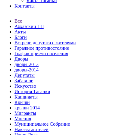
Карта Таганки
Контакты
Все
Абхазский ТЦ
Акты
Блоги
Встречи депутата с жителями
Гаражное противостояние
График приема населения
Дворы
дворы-2013
дворы-2014
Депутаты
Забавное
Искусство
История Таганки
Кандидаты
Крыши
крыши 2014
Мигранты
Мнения
Муниципальное Собрание
Наказы жителей
Наши Дела