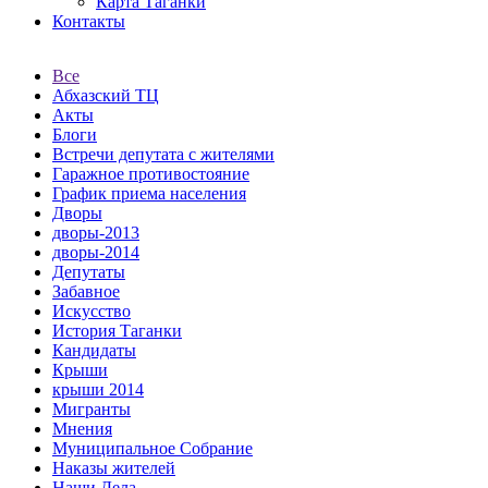
Карта Таганки
Контакты
Все
Абхазский ТЦ
Акты
Блоги
Встречи депутата с жителями
Гаражное противостояние
График приема населения
Дворы
дворы-2013
дворы-2014
Депутаты
Забавное
Искусство
История Таганки
Кандидаты
Крыши
крыши 2014
Мигранты
Мнения
Муниципальное Собрание
Наказы жителей
Наши Дела