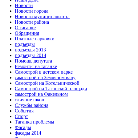
Новости
Новости города
Новости муниципалитета
Новости района
О таганке
Обращения
Платные парковки
подъезды
подъезды 2013
подъезды-2014
Помощь депутата
Ремонты на таганке
Самострой в детском парке
самострой на Земляном валу
Самострой на Котельнической
Самострой на Таганской площади
самострой на Факельном
слияние школ
Службы района
События
Спорт
Таганка проблемы
Фасады
фасады 2014