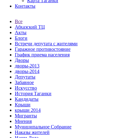
Карта Таганки
Контакты
Все
Абхазский ТЦ
Акты
Блоги
Встречи депутата с жителями
Гаражное противостояние
График приема населения
Дворы
дворы-2013
дворы-2014
Депутаты
Забавное
Искусство
История Таганки
Кандидаты
Крыши
крыши 2014
Мигранты
Мнения
Муниципальное Собрание
Наказы жителей
Наши Дела