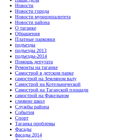
Новости
Новости города
Новости муниципалитета
Новости района
О таганке
Обращения
Платные парковки
подъезды
подъезды 2013
подъезды-2014
Помощь депутата
Ремонты на таганке
Самострой в детском парке
самострой на Земляном валу
Самострой на Котельнической
Самострой на Таганской площади
самострой на Факельном
слияние школ
Службы района
События
Спорт
Таганка проблемы
Фасады
фасады 2014