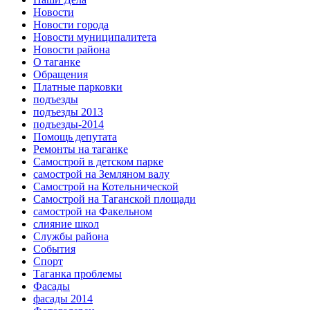
Новости
Новости города
Новости муниципалитета
Новости района
О таганке
Обращения
Платные парковки
подъезды
подъезды 2013
подъезды-2014
Помощь депутата
Ремонты на таганке
Самострой в детском парке
самострой на Земляном валу
Самострой на Котельнической
Самострой на Таганской площади
самострой на Факельном
слияние школ
Службы района
События
Спорт
Таганка проблемы
Фасады
фасады 2014