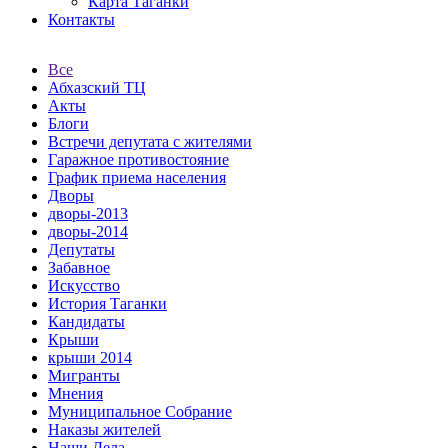
Карта Таганки
Контакты
Все
Абхазский ТЦ
Акты
Блоги
Встречи депутата с жителями
Гаражное противостояние
График приема населения
Дворы
дворы-2013
дворы-2014
Депутаты
Забавное
Искусство
История Таганки
Кандидаты
Крыши
крыши 2014
Мигранты
Мнения
Муниципальное Собрание
Наказы жителей
Наши Дела