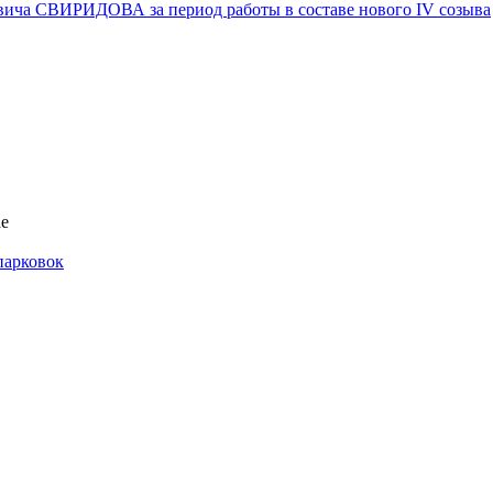
вича СВИРИДОВА за период работы в составе нового IV созыва
ае
парковок