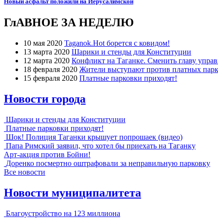
Новый асфальт положили на Иерусалимской
ГлАВНОЕ ЗА НЕДЕЛЮ
10 мая 2020
Taganok.Hot борется с ковидом!
13 марта 2020
Шарики и стенды для Конституции
12 марта 2020
Конфликт на Таганке. Сменить главу упра
18 февраля 2020
Жители выступают против платных парк
15 февраля 2020
Платные парковки приходят!
Новости города
Шарики и стенды для Конституции
Платные парковки приходят!
Шок! Полиция Таганки крышует попрошаек (видео)
Папа Римский заявил, что хотел бы приехать на Таганку
Арт-акция против Бойни!
Доренко посмертно оштрафовали за неправильную парковку
Все новости
Новости муниципалитета
Благоустройство на 123 миллиона