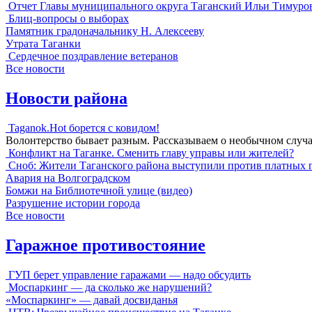
Отчет Главы муниципального округа Таганский Ильи Тимуро
Блиц-вопросы о выборах
Памятник градоначальнику Н. Алексееву
Утрата Таганки
Сердечное поздравление ветеранов
Все новости
Новости района
Taganok.Hot борется с ковидом!
Волонтерство бывает разным. Рассказываем о необычном случ
Конфликт на Таганке. Сменить главу управы или жителей?
Сноб: Жители Таганского района выступили против платных 
Авария на Волгоградском
Бомжи на Библиотечной улице (видео)
Разрушение истории города
Все новости
Гаражное противостояние
ГУП берет управление гаражами — надо обсудить
Моспаркинг — да сколько же нарушений?
«Моспаркинг» — давай досвиданья