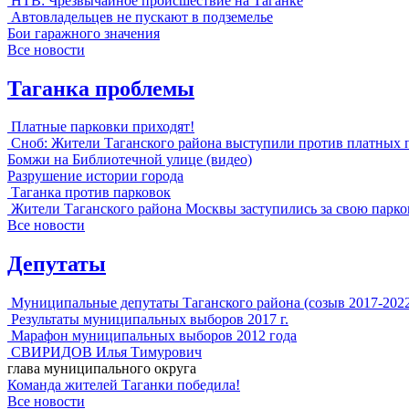
НТВ: Чрезвычайное происшествие на Таганке
Автовладельцев не пускают в подземелье
Бои гаражного значения
Все новости
Таганка проблемы
Платные парковки приходят!
Сноб: Жители Таганского района выступили против платных 
Бомжи на Библиотечной улице (видео)
Разрушение истории города
Таганка против парковок
Жители Таганского района Москвы заступились за свою парко
Все новости
Депутаты
Муниципальные депутаты Таганского района (созыв 2017-202
Результаты муниципальных выборов 2017 г.
Марафон муниципальных выборов 2012 года
СВИРИДОВ Илья Тимурович
глава муниципального округа
Команда жителей Таганки победила!
Все новости