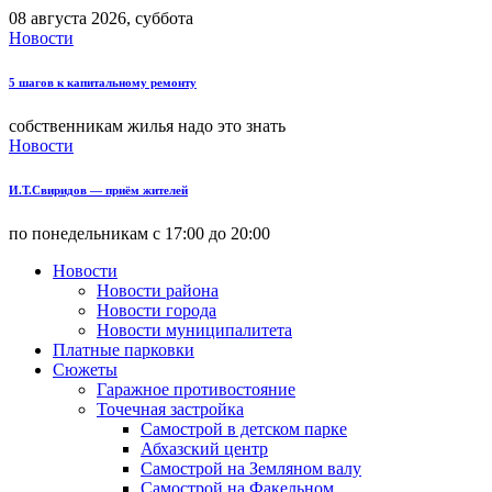
08 августа 2026, суббота
Новости
5 шагов к капитальному ремонту
собственникам жилья надо это знать
Новости
И.Т.Свиридов — приём жителей
по понедельникам с 17:00 до 20:00
Новости
Новости района
Новости города
Новости муниципалитета
Платные парковки
Сюжеты
Гаражное противостояние
Точечная застройка
Самострой в детском парке
Абхазский центр
Самострой на Земляном валу
Самострой на Факельном