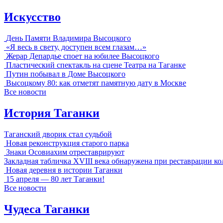
Искусство
День Памяти Владимира Высоцкого
«Я весь в свету, доступен всем глазам…»
Жерар Депардье споет на юбилее Высоцкого
Пластический спектакль на сцене Театра на Таганке
Путин побывал в Доме Высоцкого
Высоцкому 80: как отметят памятную дату в Москве
Все новости
История Таганки
Таганский дворик стал судьбой
Новая реконструкция старого парка
Знаки Осовиахим отреставрируют
Закладная табличка XVIII века обнаружена при реставрации к
Новая деревня в истории Таганки
15 апреля — 80 лет Таганки!
Все новости
Чудеса Таганки