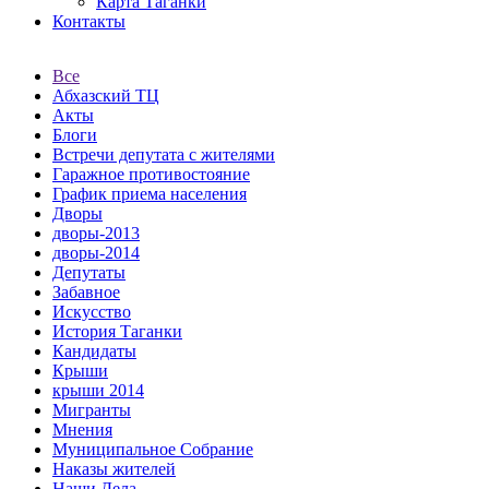
Карта Таганки
Контакты
Все
Абхазский ТЦ
Акты
Блоги
Встречи депутата с жителями
Гаражное противостояние
График приема населения
Дворы
дворы-2013
дворы-2014
Депутаты
Забавное
Искусство
История Таганки
Кандидаты
Крыши
крыши 2014
Мигранты
Мнения
Муниципальное Собрание
Наказы жителей
Наши Дела