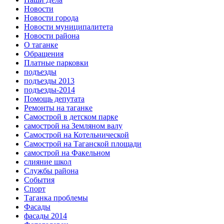
Новости
Новости города
Новости муниципалитета
Новости района
О таганке
Обращения
Платные парковки
подъезды
подъезды 2013
подъезды-2014
Помощь депутата
Ремонты на таганке
Самострой в детском парке
самострой на Земляном валу
Самострой на Котельнической
Самострой на Таганской площади
самострой на Факельном
слияние школ
Службы района
События
Спорт
Таганка проблемы
Фасады
фасады 2014