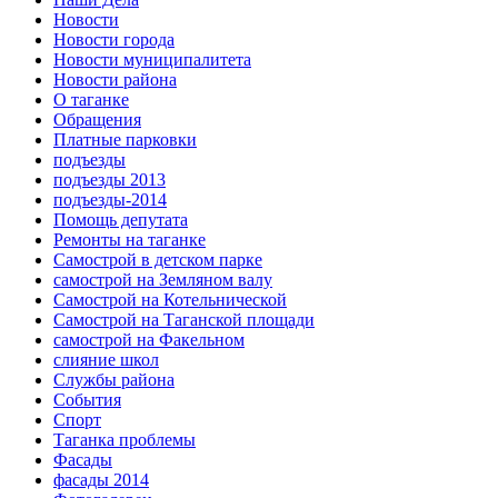
Новости
Новости города
Новости муниципалитета
Новости района
О таганке
Обращения
Платные парковки
подъезды
подъезды 2013
подъезды-2014
Помощь депутата
Ремонты на таганке
Самострой в детском парке
самострой на Земляном валу
Самострой на Котельнической
Самострой на Таганской площади
самострой на Факельном
слияние школ
Службы района
События
Спорт
Таганка проблемы
Фасады
фасады 2014