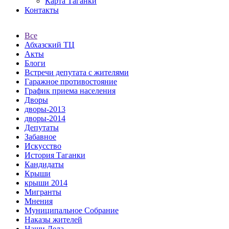
Карта Таганки
Контакты
Все
Абхазский ТЦ
Акты
Блоги
Встречи депутата с жителями
Гаражное противостояние
График приема населения
Дворы
дворы-2013
дворы-2014
Депутаты
Забавное
Искусство
История Таганки
Кандидаты
Крыши
крыши 2014
Мигранты
Мнения
Муниципальное Собрание
Наказы жителей
Наши Дела