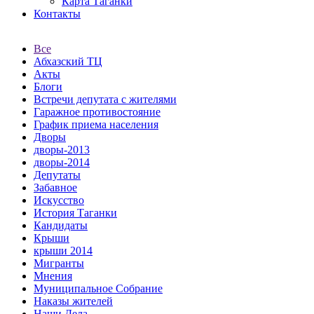
Карта Таганки
Контакты
Все
Абхазский ТЦ
Акты
Блоги
Встречи депутата с жителями
Гаражное противостояние
График приема населения
Дворы
дворы-2013
дворы-2014
Депутаты
Забавное
Искусство
История Таганки
Кандидаты
Крыши
крыши 2014
Мигранты
Мнения
Муниципальное Собрание
Наказы жителей
Наши Дела