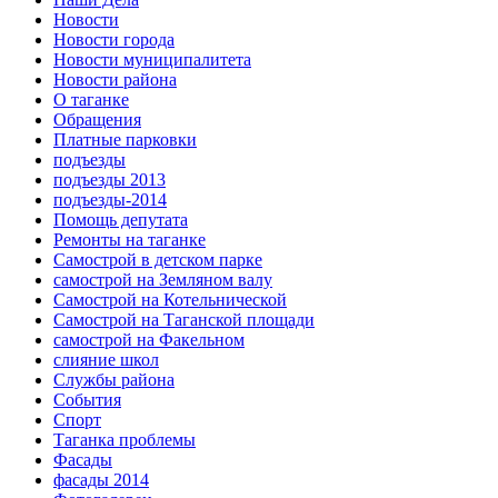
Новости
Новости города
Новости муниципалитета
Новости района
О таганке
Обращения
Платные парковки
подъезды
подъезды 2013
подъезды-2014
Помощь депутата
Ремонты на таганке
Самострой в детском парке
самострой на Земляном валу
Самострой на Котельнической
Самострой на Таганской площади
самострой на Факельном
слияние школ
Службы района
События
Спорт
Таганка проблемы
Фасады
фасады 2014