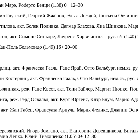
н Марэ, Роберто Бенци (1.38) 0+ 12–30
аил Глузский, Георгий Жжёнов, Эльза Леждей, Люсьена Овчинни
итилова, акт. Болек Поливка, Дагмар Блахова, Яна Шинкова, Мар
он, акт. Симоне Синьоре, Лоуренс Харви англ.яз. рус. с/т (1.40)
ан-Поль Бельмондо (1.49) 16+ 20–00
иц, акт. Франческа Гааль, Ганс Ярай, Отто Вальбург, нем.яз. рус.
Костерлиц, акт. Франческа Гааль, Отто Вальбург, нем.яз., рус. с/
лыжниках, реж. Ганс Квест, акт. Тони Зайлер, Маргит Нюнке, Гю
йга, реж. Герд Освальд, акт. Курт Юргенс, Клэр Блум, Марио Адо
 акт. Жан Габен, Франсуаза Арнуль, Мария Феликс, Джанни Эсп
еревянский, Игорь Земгано, акт. Екатерина Деревщикова, Вита
мир Лепко, Юрий Тимошенко (1.05) 0+ 12–30