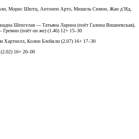
Берли, Морис Шютц, Антонен Арто, Мишель Симон, Жан д’Ид,
риадна Шенгелая — Татьяна Ларина (поёт Галина Вишневская),
Гремин (поёт он же) (1.46) 12+ 15–30
ям Хартнелл, Колин Блейкли (2.07) 16+ 17–30
(2.02) 16+ 20–00