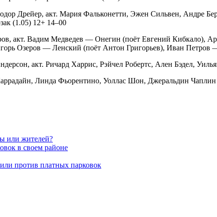
Теодор Дрейер, акт. Мария Фальконетти, Эжен Сильвен, Андре 
ак (1.05) 12+ 14–00
ров, акт. Вадим Медведев — Онегин (поёт Евгений Кибкало), А
горь Озеров — Ленский (поёт Антон Григорьев), Иван Петров — 
ндерсон, акт. Ричард Харрис, Рэйчел Робертс, Ален Бэдел, Уиль
Каррадайн, Линда Фьорентино, Уоллас Шон, Джеральдин Чаплин 
вы или жителей?
овок в своем районе
пили против платных парковок