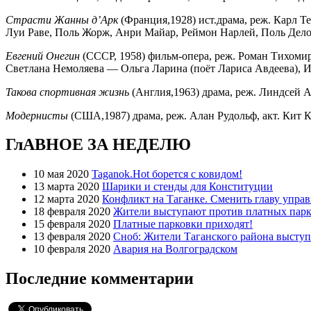
Страсти Жанны д’Арк
(Франция,1928) ист.драма, реж. Карл 
Луи Раве, Поль Жорж, Анри Майар, Реймон Нарлей, Поль Делоз
Евгений Онегин
(СССР, 1958) фильм-опера, реж. Роман Тихоми
Светлана Немоляева — Ольга Ларина (поёт Лариса Авдеева), И
Такова спортивная жизнь
(Англия,1963) драма, реж. Линдсей А
Модернисты
(США,1987) драма, реж. Алан Рудольф, акт. Кит 
ГлАВНОЕ ЗА НЕДЕЛЮ
10 мая 2020
Taganok.Hot борется с ковидом!
13 марта 2020
Шарики и стенды для Конституции
12 марта 2020
Конфликт на Таганке. Сменить главу упра
18 февраля 2020
Жители выступают против платных парк
15 февраля 2020
Платные парковки приходят!
13 февраля 2020
Сноб: Жители Таганского района высту
10 февраля 2020
Авария на Волгоградском
Последние комментарии