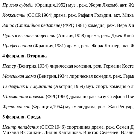
Призыв судьбы
(Франция,1952) муз., реж. Жорж Лякомб, акт. Жа
Хоккеисты
(СССР,1964) драма, реж. Рафаил Гольдин, акт. Мих
Занос (Стихийное бедствие)
(ФРГ, 1981) комедия, реж. Вера Х
Путь в высшее общество
(Англия,1958) драма, реж. Джек Клейт
Профессионал
(Франция,1981) драма, реж. Жорж Лотнер, акт. Ж
4 февраля. Вторник.
Петер
(Венгрия,1934) лирическая комедия, реж. Германн Костерл
Маленькая мама
(Венгрия,1934) лирическая комедия, реж. Герман 
12 девушек и 1 мужчина
(Австрия,1959) муз.-спорт. комедия о 
Шахматная новелла
(ФРГ,1960) драма по рассказу Стефана Цве
Френч канкан
(Франция,1954) муз.мелодрама, реж. Жан Ренуар,
5 февраля. Среда.
Центр нападения
(СССР,1946) спортивная драма, реж. Семен Д
Михаил Высоцкий, Лидия Карташова, Виктор Селезнёв, Влади