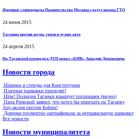
Именные стипендиаты Правительства Москвы сдадут нормы ГТО
24 июня 2015
Таганцы против шума, грязи и чужих авто
24 апреля 2015
На Таганской площади в ДТП попал «БМВ» Аркадия Дворковича
Новости города
Шарики и стенды для Конституции
Платные парковки приходят!
Шок! Полиция Таганки крышует попрошаек (видео)
Папа Римский заявил, что хотел бы приехать на Таганку
Арт-акция против Бойни!
Доренко посмертно оштрафовали за неправильную парковку
Все новости
Новости муниципалитета