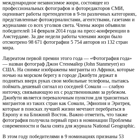
международное независимое жюри, состоящее из
профессиональных фотографов и фоторедакторов СМИ,
оценивает работы претендентов в 9-ти различных категориях,
представленные фотожурналистами, агентствами, газетами и
журналами со всех уголков света. Члены жюри объявили
победителей 14 февраля 2014 года на пресс-конференции в
Амстердаме. За две недели работы членами жюри было
отсмотрено 98 671 фотографии 5 754 авторов из 132 стран
мира.
Лауреатом первой премии этого года — «Фотография года»
— назван фотограф Джон Стенмайер (John Stanmeyer) из
США. На снимке изображены мигранты из Африки, которые
ночью на морском берегу в городе Джибути держат в
поднятых вверх руках свои мобильные телефоны, пытаясь
поймать дешевый сигнал из соседней Сомали — слабую
ниточку, связывающую их с родственниками за рубежом.
Джибути является перевалочным пунктом для транзитных
мигрантов из таких стран как Сомали, Эфиопия и Эритрея,
которые в поисках лучшей жизни мечтают перебраться в
Европу и на Ближний Восток. Важно отметить, что также
фотография получила первый приз в номинации Проблемы
современности и была снята для журнала National Geographic.
В этом году победителями в 9 номинациях признаны 53