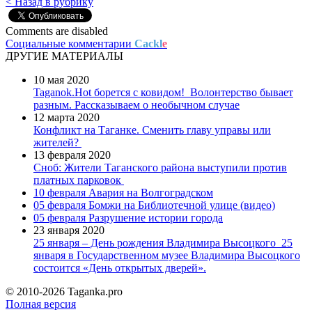
< Назад в рубрику
Comments are disabled
Социальные комментарии
Cackl
e
ДРУГИЕ МАТЕРИАЛЫ
10 мая 2020
Taganok.Hot борется с ковидом!
Волонтерство бывает
разным. Рассказываем о необычном случае
12 марта 2020
Конфликт на Таганке. Сменить главу управы или
жителей?
13 февраля 2020
Сноб: Жители Таганского района выступили против
платных парковок
10 февраля
Авария на Волгоградском
05 февраля
Бомжи на Библиотечной улице (видео)
05 февраля
Разрушение истории города
23 января 2020
25 января – День рождения Владимира Высоцкого
25
января в Государственном музее Владимира Высоцкого
состоится «День открытых дверей».
© 2010-2026 Taganka.pro
Полная версия