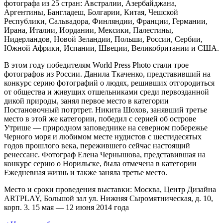
фотографа из 25 стран: Австралии, Азербайджана,
Аргентины, Бангладеш, Болгарии, Китая, Чешской
Республики, Сальвадора, Финляндии, Франции, Германии,
Ирана, Италии, Иордании, Мексики, Палестины,
Нидерландов, Новой Зеландии, Польши, России, Сербии,
Южной Африки, Испании, Швеции, Великобритании и США.
В этом году победителям World Press Photo стали трое
фотографов из России. Данила Ткаченко, представивший на
конкурс серию фотографий о людях, решивших отгородиться
от общества и живущих отшельниками среди первозданной
дикой природы, занял первое место в категории
Постановочный потртрет. Никита Шохов, занявший третье
место в этой же категории, победил с серией об острове
Утрише — природном заповеднике на северном побережье
Черного моря и любимом месте нудистов с шестидесятых
годов прошлого века, пережившего сейчас настоящий
ренессанс. Фотограф Елена Чернышова, представившая на
конкурс серию о Норильске, была отмечена в категории
Ежедневная жизнь и также заняла третье место.
Место и сроки проведения выставки: Москва, Центр Дизайна
ARTPLAY, Большой зал ул. Нижняя Сыромятническая, д. 10,
корп. 3. 15 мая — 12 июня 2014 года