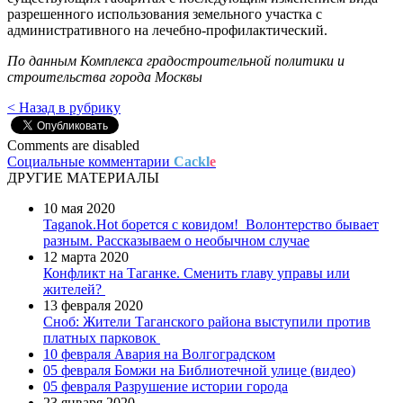
разрешенного использования земельного участка с
административного на лечебно-профилактический.
По данным Комплекса градостроительной политики и
строительства города Москвы
< Назад в рубрику
Comments are disabled
Социальные комментарии
Cackl
e
ДРУГИЕ МАТЕРИАЛЫ
10 мая 2020
Taganok.Hot борется с ковидом!
Волонтерство бывает
разным. Рассказываем о необычном случае
12 марта 2020
Конфликт на Таганке. Сменить главу управы или
жителей?
13 февраля 2020
Сноб: Жители Таганского района выступили против
платных парковок
10 февраля
Авария на Волгоградском
05 февраля
Бомжи на Библиотечной улице (видео)
05 февраля
Разрушение истории города
23 января 2020