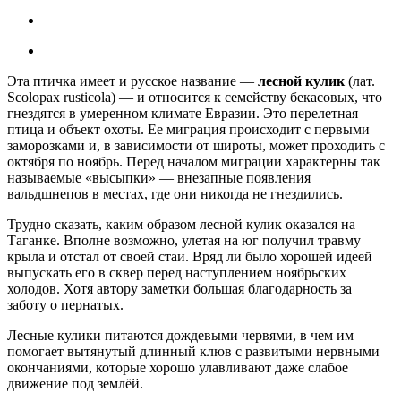
Эта птичка имеет и русское название —
лесной кулик
(лат.
Scolopax rusticola) — и относится к семейству бекасовых, что
гнездятся в умеренном климате Евразии. Это перелетная
птица и объект охоты. Ее миграция происходит с первыми
заморозками и, в зависимости от широты, может проходить с
октября по ноябрь. Перед началом миграции характерны так
называемые «высыпки» — внезапные появления
вальдшнепов в местах, где они никогда не гнездились.
Трудно сказать, каким образом лесной кулик оказался на
Таганке. Вполне возможно, улетая на юг получил травму
крыла и отстал от своей стаи. Вряд ли было хорошей идеей
выпускать его в сквер перед наступлением ноябрьских
холодов. Хотя автору заметки большая благодарность за
заботу о пернатых.
Лесные кулики питаются дождевыми червями, в чем им
помогает вытянутый длинный клюв с развитыми нервными
окончаниями, которые хорошо улавливают даже слабое
движение под землёй.