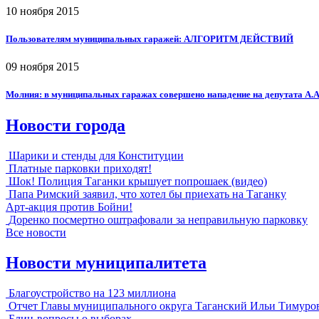
10 ноября 2015
Пользователям муниципальных гаражей: АЛГОРИТМ ДЕЙСТВИЙ
09 ноября 2015
Молния: в муниципальных гаражах совершено нападение на депутата А.
Новости города
Шарики и стенды для Конституции
Платные парковки приходят!
Шок! Полиция Таганки крышует попрошаек (видео)
Папа Римский заявил, что хотел бы приехать на Таганку
Арт-акция против Бойни!
Доренко посмертно оштрафовали за неправильную парковку
Все новости
Новости муниципалитета
Благоустройство на 123 миллиона
Отчет Главы муниципального округа Таганский Ильи Тимуро
Блиц-вопросы о выборах