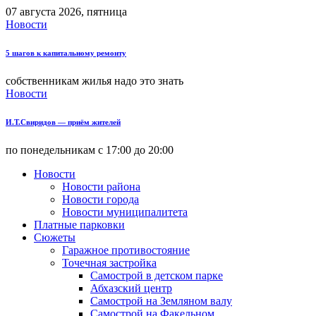
07 августа 2026, пятница
Новости
5 шагов к капитальному ремонту
собственникам жилья надо это знать
Новости
И.Т.Свиридов — приём жителей
по понедельникам с 17:00 до 20:00
Новости
Новости района
Новости города
Новости муниципалитета
Платные парковки
Сюжеты
Гаражное противостояние
Точечная застройка
Самострой в детском парке
Абхазский центр
Самострой на Земляном валу
Самострой на Факельном