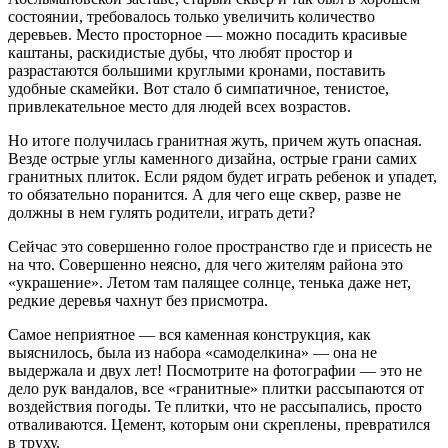
состоянии, требовалось только увеличить количество
деревьев. Место просторное — можно посадить красивые
каштаны, раскидистые дубы, что любят простор и
разрастаются большими круглыми кронами, поставить
удобные скамейки. Вот стало б симпатичное, тенистое,
привлекательное место для людей всех возрастов.
Но итоге получилась гранитная жуть, причем жуть опасная.
Везде острые углы каменного дизайна, острые грани самих
гранитных плиток. Если рядом будет играть ребенок и упадет,
то обязательно поранится. А для чего еще сквер, разве не
должны в нем гулять родители, играть дети?
Сейчас это совершенно голое пространство где и присесть не
на что. Совершенно неясно, для чего жителям района это
«украшение». Летом там палящее солнце, тенька даже нет,
редкие деревья чахнут без присмотра.
Самое неприятное — вся каменная конструкция, как
выяснилось, была из набора «самоделкина» — она не
выдержала и двух лет! Посмотрите на фотографии — это не
дело рук вандалов, все «гранитные» плитки рассыпаются от
воздействия погоды. Те плитки, что не рассыпались, просто
отваливаются. Цемент, которым они скреплены, превратился
в труху.