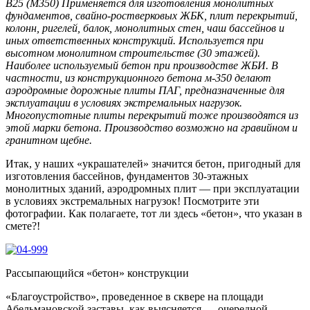
B25 (М350) Применяется для изготовления монолитных
фундаментов, свайно-ростверковых ЖБК, плит перекрытий,
колонн, ригелей, балок, монолитных стен, чаш бассейнов и
иных ответственных конструкций. Используется при
высотном монолитном строительстве (30 этажей).
Наиболее используемый бетон при производстве ЖБИ. В
частности, из конструкционного бетона м-350 делают
аэродромные дорожные плиты ПАГ, предназначенные для
эксплуатации в условиях экстремальных нагрузок.
Многопустотные плиты перекрытий тоже производятся из
этой марки бетона. Производство возможно на гравийном и
гранитном щебне.
Итак, у наших «украшателей» значится бетон, пригодный для
изготовления бассейнов, фундаментов 30-этажных
монолитных зданий, аэродромных плит — при эксплуатации
в условиях экстремальных нагрузок! Посмотрите эти
фотографии. Как полагаете, тот ли здесь «бетон», что указан в
смете?!
Рассыпающийся «бетон» конструкции
«Благоустройство», проведенное в сквере на площади
Абельмановской заставы, как выясняется — очередной