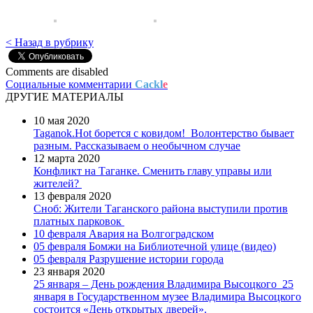
< Назад в рубрику
Comments are disabled
Социальные комментарии
Cackl
e
ДРУГИЕ МАТЕРИАЛЫ
10 мая 2020
Taganok.Hot борется с ковидом!
Волонтерство бывает
разным. Рассказываем о необычном случае
12 марта 2020
Конфликт на Таганке. Сменить главу управы или
жителей?
13 февраля 2020
Сноб: Жители Таганского района выступили против
платных парковок
10 февраля
Авария на Волгоградском
05 февраля
Бомжи на Библиотечной улице (видео)
05 февраля
Разрушение истории города
23 января 2020
25 января – День рождения Владимира Высоцкого
25
января в Государственном музее Владимира Высоцкого
состоится «День открытых дверей».