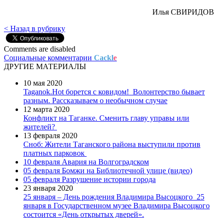
Илья СВИРИДОВ
< Назад в рубрику
Comments are disabled
Социальные комментарии
Cackl
e
ДРУГИЕ МАТЕРИАЛЫ
10 мая 2020
Taganok.Hot борется с ковидом!
Волонтерство бывает
разным. Рассказываем о необычном случае
12 марта 2020
Конфликт на Таганке. Сменить главу управы или
жителей?
13 февраля 2020
Сноб: Жители Таганского района выступили против
платных парковок
10 февраля
Авария на Волгоградском
05 февраля
Бомжи на Библиотечной улице (видео)
05 февраля
Разрушение истории города
23 января 2020
25 января – День рождения Владимира Высоцкого
25
января в Государственном музее Владимира Высоцкого
состоится «День открытых дверей».